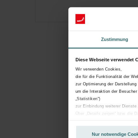
Zustimmung
Diese Webseite verwendet 
Wir verwenden Cookies,
die für die Funktionalität der We
zur Optimierung der Darstellung
um die Interaktion der Besucher
„Statistiken“)
zur Einbindung weiterer Dienste
Über „Details zeigen“ bzw. die 
die jeweiligen Cookies an oder l
unserer Website verwenden, um 
Nur notwendige Cook
basierend auf Ihren Interessen z