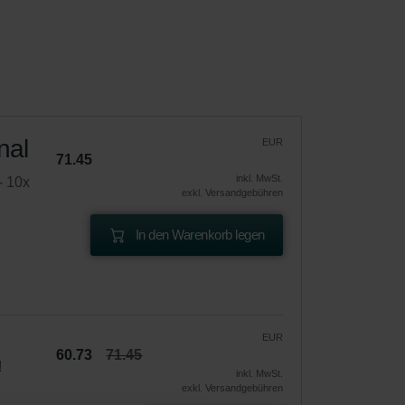
nal
EUR
71.45
inkl. MwSt.
- 10x
exkl. Versandgebühren
In den Warenkorb legen
EUR
60.73
71.45
!
inkl. MwSt.
exkl. Versandgebühren