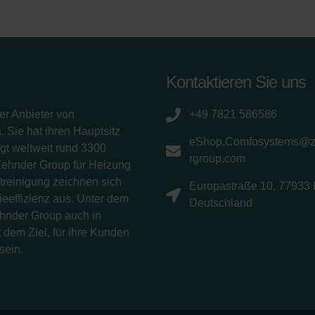
Kontaktieren Sie uns
er Anbieter von
+49 7821 586586
 Sie hat ihren Hauptsitz
eShop.Comfosystems@
gt weltweit rund 3300
rgroup.com
Zehnder Group für Heizung
treinigung zeichnen sich
Europastraße 10, 77933 
eeffizienz aus. Unter dem
Deutschland
ehnder Group auch in
 dem Ziel, für ihre Kunden
sein.