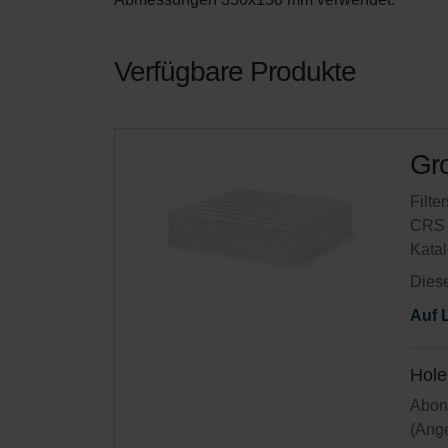
Verfügbare Produkte
Gro
Filte
CRS 
Kata
Diese
Auf 
Hole
Abonn
(Ange