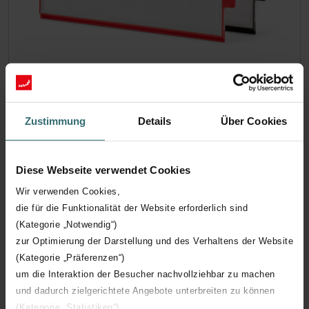
Hygienefilter-Set – Zehnder ComfoAir
300-550 | Zehnder Original
Zustimmung
Details
Über Cookies
Filterset zur Reinhaltung der Raumluft und zum Schutz vor
Verschmutzung des Lüftungsgerätes - ePM1 (F7) / CRS
Diese Webseite verwendet Cookies
(G4)
Katalognummer: 400100084
Wir verwenden Cookies,
ComfoAir 350
ComfoBox
Dieses Produkt ist zu finden in:
,
die für die Funktionalität der Website erforderlich sind
5
ComfoAir 550, ComfoD 550
,
(Kategorie „Notwendig“)
zur Optimierung der Darstellung und des Verhaltens der Website
Auf Lager
(Kategorie „Präferenzen“)
Die Lieferung erfolgt in der Regel innerhalb von 2-5 Arbeitstagen
EUR
um die Interaktion der Besucher nachvollziehbar zu machen
54.11
und dadurch zielgerichtete Angebote unterbreiten zu können
inkl. MwSt.
exkl. Versandgebühren
(Kategorie „Statistiken“)