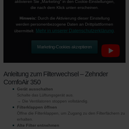
aktivieren Sie „Marketing“ in den Cookie-Einstellungen,
die nach dem Klick unten erscheinen.
Hinweis:
Durch die Aktivierung dieser Einstellung
werden personenbezogene Daten an Drittplattformen
Mehr in unserer Datenschutzerklärung
übermittelt.
.
Marketing-Cookies akzeptieren
Anleitung zum Filterwechsel – Zehnder
ComfoAir 350
Gerät ausschalten
Schalte das Lüftungsgerät aus.
→ Die Ventilatoren stoppen vollständig.
Filterklappen öffnen
Öffne die Filterklappen, um Zugang zu den Filterfächern zu
erhalten.
Alte Filter entnehmen