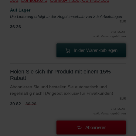
500
ComfoBox 5
ComfoAir 550, ComfoD 550
,
,
Auf Lager
Die Lieferung erfolgt in der Regel innerhalb von 2-5 Arbeitstagen
EUR
36.26
inkl. MwSt.
exkl. Versandgebühren
In den Warenkorb legen
Holen Sie sich Ihr Produkt mit einem 15%
Rabatt
Abonnieren Sie und bestellen Sie automatisch und
regelmäßig nach! (Angebot exklusiv für Privatkunden)
EUR
30.82
36.26
inkl. MwSt.
exkl. Versandgebühren
Abonnieren