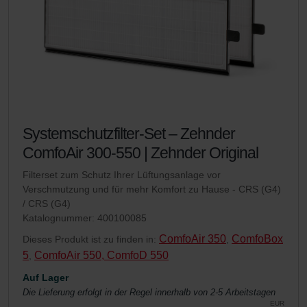
Zehnder Group France: Protection des données
Zehnder Group Ibérica SAU: Política de privacidad
Zehnder Group Italia S.r.l.: Privacy
Zehnder Group İç Mekan İklimlendirme Sanayi ve Ticaret
Limitet Şirketi: Web Sitesi Çerezleri
Zehnder Group Nederland bv: Privacyverklaringen
Zehnder Group Sales International: Privacy Policy
Zehnder Group Schweiz AG: Datenschutz
Systemschutzfilter-Set – Zehnder
Zehnder Polska Sp. z o.o.: Oświadczenie o ochronie
ComfoAir 300-550 | Zehnder Original
danych Zehnder
Zehnder Group UK Limited: Privacy Policy
Filterset zum Schutz Ihrer Lüftungsanlage vor
Zehnder Group Deutschland GmbH
Verschmutzung und für mehr Komfort zu Hause - CRS (G4)
/ CRS (G4)
Katalognummer: 400100085
ComfoAir 350
ComfoBox
Dieses Produkt ist zu finden in:
,
5
ComfoAir 550, ComfoD 550
,
Auf Lager
Die Lieferung erfolgt in der Regel innerhalb von 2-5 Arbeitstagen
EUR