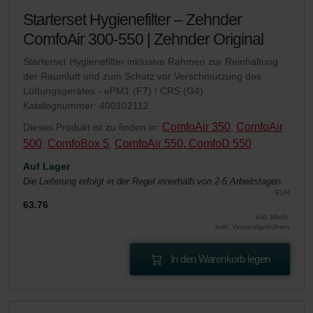
Starterset Hygienefilter – Zehnder
ComfoAir 300-550 | Zehnder Original
Starterset Hygienefilter inklusive Rahmen zur Reinhaltung
der Raumluft und zum Schutz vor Verschmutzung des
Lüftungsgerätes - ePM1 (F7) / CRS (G4)
Katalognummer: 400102112
ComfoAir 350
ComfoAir
Dieses Produkt ist zu finden in:
,
500
ComfoBox 5
ComfoAir 550, ComfoD 550
,
,
Auf Lager
Die Lieferung erfolgt in der Regel innerhalb von 2-5 Arbeitstagen
EUR
63.76
inkl. MwSt.
exkl. Versandgebühren
In den Warenkorb legen