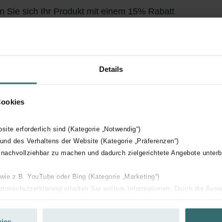
n Sie sich Ihr Produkt mit einem 15% Rabatt
ieren Sie und bestellen Sie automatisch und regelmäßig nach
bot exklusiv für Privatkunden)
Details
Cookies
bsite erforderlich sind (Kategorie „Notwendig“)
 und des Verhaltens der Website (Kategorie „Präferenzen“)
 nachvollziehbar zu machen und dadurch zielgerichtete Angebote unterb
 wie z.B. YouTube oder Bing (Kategorie „Marketing“)
Datenschutzerklärung erhalten Sie weitere Informationen. Durch die Aus
ehnen sie ab. Bei der Auswahl von „Statistiken“ willigen Sie ein, dass w
Ihnen die bestmögliche Nutzererfahrung zu ermöglichen und Ihnen maß
ies