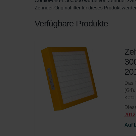
ComfoFond-L 300/600 wurde von Zehnder zwisc
Zehnder-Originalfilter für dieses Produkt werden
Verfügbare Produkte
Zeh
300
20
Das F
(G4).
Kata
Diese
2012
Auf 