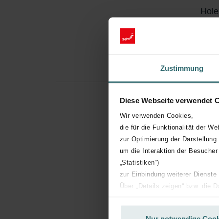
Hole
Abonn
(Ange
Zustimmung
Diese Webseite verwendet 
Wir verwenden Cookies,
die für die Funktionalität der We
zur Optimierung der Darstellung
um die Interaktion der Besucher
„Statistiken“)
zur Einbindung weiterer Dienste
Über „Details zeigen“ bzw. die 
die jeweiligen Cookies an oder l
unserer Website verwenden, um 
Nur notwendige Cook