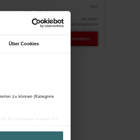
EUR
64.05
75.35
!
inkl. MwSt.
exkl. Versandgebühren
Abonnieren
Über Cookies
reiten zu können (Kategorie
wahl der Kategorie nehmen Sie
ir Ihren Besuchsverlauf auf
geschneiderte Informationen