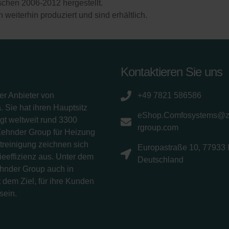
hen 2006-2012 hergestellt.
 weiterhin produziert und sind erhältlich.
Kontaktieren Sie uns
er Anbieter von
+49 7821 586586
 Sie hat ihren Hauptsitz
eShop.Comfosystems@
gt weltweit rund 3300
rgroup.com
Zehnder Group für Heizung
treinigung zeichnen sich
Europastraße 10, 77933 
eeffizienz aus. Unter dem
Deutschland
ehnder Group auch in
 dem Ziel, für ihre Kunden
sein.