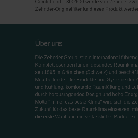
ComfoFond-L 300/600 wurde von Zehnder zwisc
Zehnder-Originalfilter für dieses Produkt werden
Über uns
Die Zehnder Group ist ein international führend
Komplettlösungen für ein gesundes Raumklima.
seit 1895 in Gränichen (Schweiz) und beschäfti
Mitarbeitende. Die Produkte und Systeme der 
und Kühlung, komfortable Raumlüftung und Luf
durch herausragendes Design und hohe Energi
Motto "Immer das beste Klima" wird sich die Z
Zukunft für das beste Raumklima einsetzen, mit
die erste Wahl und ein verlässlicher Partner zu 