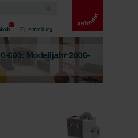
0
korb
Anmeldung
-600: Modelljahr 2006-