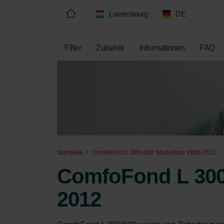
Luxembourg
DE
Filter
Zubehör
Informationen
FAQ
Startseite
ComfoFond L 300-600: Modelljahr 2006-2012
ComfoFond L 300-
2012