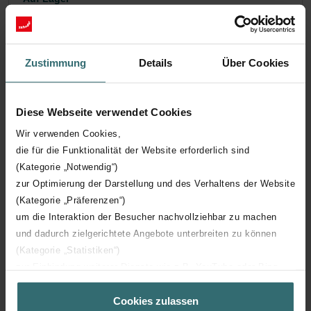
Die Lieferung erfolgt in der Regel innerhalb von 2-5 Arbeitstagen
EUR
106.10
inkl. MwSt.
exkl. Versandgebühren
Zustimmung
Details
Über Cookies
In den Warenkorb legen
Diese Webseite verwendet Cookies
Wir verwenden Cookies,
Holen Sie sich Ihr Produkt mit einem 15%
die für die Funktionalität der Website erforderlich sind
Rabatt
(Kategorie „Notwendig“)
Abonnieren Sie und bestellen Sie automatisch und
zur Optimierung der Darstellung und des Verhaltens der Website
regelmäßig nach! (Angebot exklusiv für Privatkunden)
(Kategorie „Präferenzen“)
EUR
90.18
106.10
um die Interaktion der Besucher nachvollziehbar zu machen
inkl. MwSt.
und dadurch zielgerichtete Angebote unterbreiten zu können
exkl. Versandgebühren
(Kategorie „Statistiken“)
Abonnieren
zur Einbindung weiterer Dienste wie z.B. YouTube oder Bing
(Kategorie „Marketing“)
Cookies zulassen
Über „Details zeigen“ bzw. die Datenschutzerklärung erhalten