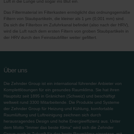
Luft in die Lunge und sogar ins Blut ein.
Limitet Şirketi: Web Sitesi Çerezleri
Zehnder Group Nederland bv: Privacyverklaringen
Das Filtermaterial im Filterkasten ermöglicht das ordnungsgemäße
Filtern von Staubpartikeln, die kleiner als 1 μm (0,001 mm) sind.
Zehnder Group Sales International: Privacy Policy
Da sich die Filterbox im Zufuhrkanal befindet (also nach der HRV),
Zehnder Group Schweiz AG: Datenschutz
wird die Luft nach dem ersten Filtern von groben Staubpartikeln in
Zehnder Polska Sp. z o.o.: Oświadczenie o ochronie
der HRV durch den Feinstaubfilter weiter gefiltert.
danych Zehnder
Zehnder Group UK Limited: Privacy Policy
Zehnder Group Deutschland GmbH
Über uns
Die Zehnder Group ist ein international führender Anbieter von
Komplettlösungen für ein gesundes Raumklima. Sie hat ihren
Hauptsitz seit 1895 in Gränichen (Schweiz) und beschäftigt
weltweit rund 3300 Mitarbeitende. Die Produkte und Systeme
der Zehnder Group für Heizung und Kühlung, komfortable
Raumlüftung und Luftreinigung zeichnen sich durch
herausragendes Design und hohe Energieeffizienz aus. Unter
dem Motto "Immer das beste Klima" wird sich die Zehnder
Group auch in Zukunft für das beste Raumklima einsetzen, mit