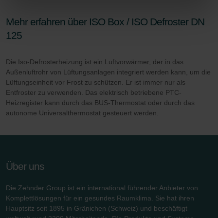
selbstverständlich über einen Link in der Datenschutzerklärung
widerrufen.
Mehr erfahren über ISO Box / ISO Defroster DN
125
Datenschutzerklärung der Zehnder Group
Zehnder Group AG: Data Privacy
Zehnder Group België nv/sa: Déclarations de confidentialité
Die Iso-Defrosterheizung ist ein Luftvorwärmer, der in das
Außenluftrohr von Lüftungsanlagen integriert werden kann, um die
Zehnder Group Czech Republic s.r.o.: Zásady ochrany
Lüftungseinheit vor Frost zu schützen. Er ist immer nur als
osobních údajů
Entfroster zu verwenden. Das elektrisch betriebene PTC-
Zehnder Group France: Protection des données
Heizregister kann durch das BUS-Thermostat oder durch das
Zehnder Group Ibérica SAU: Política de privacidad
autonome Universalthermostat gesteuert werden.
Zehnder Group Italia S.r.l.: Privacy
Zehnder Group İç Mekan İklimlendirme Sanayi ve Ticaret
Limitet Şirketi: Web Sitesi Çerezleri
Zehnder Group Nederland bv: Privacyverklaringen
Über uns
Zehnder Group Sales International: Privacy Policy
Zehnder Group Schweiz AG: Datenschutz
Die Zehnder Group ist ein international führender Anbieter von
Zehnder Polska Sp. z o.o.: Oświadczenie o ochronie
Komplettlösungen für ein gesundes Raumklima. Sie hat ihren
danych Zehnder
Hauptsitz seit 1895 in Gränichen (Schweiz) und beschäftigt
Zehnder Group UK Limited: Privacy Policy