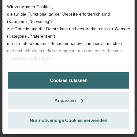
19.64
23.11
Wir verwenden Cookies,
inkl. MwSt.
die für die Funktionalität der Website erforderlich sind
exkl. Versandgebühren
(Kategorie „Notwendig“)
Abonnieren
zur Optimierung der Darstellung und des Verhaltens der Website
(Kategorie „Präferenzen“)
um die Interaktion der Besucher nachvollziehbar zu machen
und dadurch zielgerichtete Angebote unterbreiten zu können
(Kategorie „Statistiken“)
zur Einbindung weiterer Dienste wie z.B. YouTube oder Bing
(Kategorie „Marketing“)
Cookies zulassen
Über „Details zeigen“ bzw. die Datenschutzerklärung erhalten
Sie weitere Informationen. Durch die Auswahl der Kategorie
nehmen Sie die jeweiligen Cookies an oder lehnen sie ab. Bei
Anpassen
der Auswahl von „Statistiken“ willigen Sie ein, dass wir Ihren
Besuchsverlauf auf unserer Website verwenden, um Ihnen die
bestmögliche Nutzererfahrung zu ermöglichen und Ihnen
Nur notwendige Cookies verwenden
maßgeschneiderte Informationen basierend auf Ihren Interessen
zur Verfügung zu stellen. Alle Einwilligungen können Sie