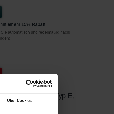
t mit einem 15% Rabatt
 Sie automatisch und regelmäßig nach!
unden)
Außenluftfilterbox Typ E,
Über Cookies