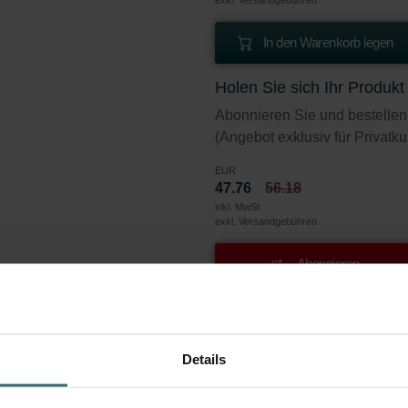
In den Warenkorb legen
Holen Sie sich Ihr Produk
Abonnieren Sie und bestellen
(Angebot exklusiv für Privatk
EUR
47.76
56.18
inkl. MwSt.
exkl. Versandgebühren
Abonnieren
nder doppellagiger Grobstaubfilter für 
Details