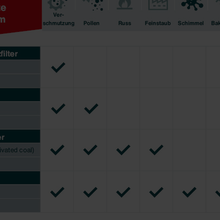
lítica de privacidad
ivacy
ndirme Sanayi ve Ticaret Limitet Şirketi: Web Sitesi Çerezleri
Privacyverklaringen
onal: Privacy Policy
atenschutz
świadczenie o ochronie danych Zehnder
ivacy Policy
GmbH