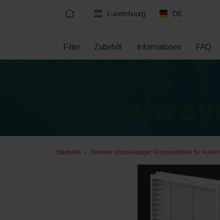
Luxembourg
DE
Filter
Zubehör
Informationen
FAQ
Startseite
Zehnder doppellagiger Grobstaubfilter für Außenl