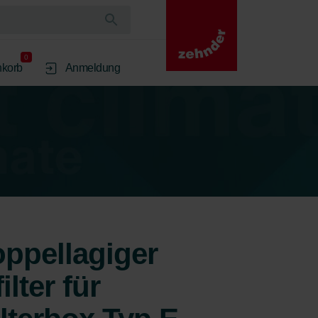
0
korb
Anmeldung
ppellagiger
lter für