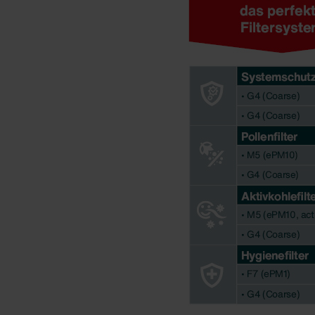
Zehnder Group Ibérica SAU: Po
Zehnder Group Italia S.r.l.: Pr
Zehnder Group İç Mekan İklimle
Zehnder Group Nederland bv: 
Zehnder Group Sales Internati
Zehnder Group Schweiz AG: D
Zehnder Polska Sp. z o.o.: O
Zehnder Group UK Limited: Pr
Zehnder Group Deutschland 