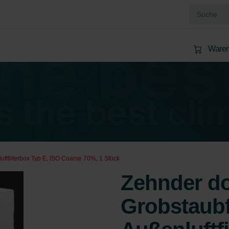
Waren
uftfilterbox Typ E, ISO Coarse 70%, 1 Stück
Zehnder do
Grobstaubfi