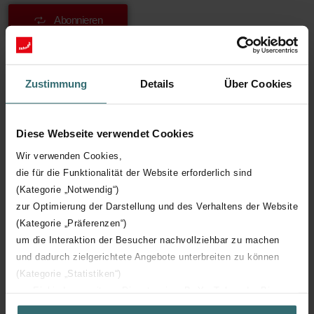
Abonnieren
Mehr erfahren über unser Zehnder
Zustimmung
Details
Über Cookies
Grobstaubfilter für ComfoFond-L Eco 350 /
550, ISO Coarse 60 %, 1 Stück
Diese Webseite verwendet Cookies
Das Original-Zehnder-Filterpaket 400100065 enthält 1
Wir verwenden Cookies,
Grobstaubfilter (ISO Coarse 60%, ehemals G4) für das zentrale
die für die Funktionalität der Website erforderlich sind
Komfort-Lüftungsgerät ComfoFond-L 300/600.
(Kategorie „Notwendig“)
1x Zuluft-Grobstaubfilter ISO Coarse 60% (G4)
zur Optimierung der Darstellung und des Verhaltens der Website
(Kategorie „Präferenzen“)
Der Ersatz-Filter reinigt die Außenluft zuverlässig von Staub und
um die Interaktion der Besucher nachvollziehbar zu machen
kleinen Partikeln.
und dadurch zielgerichtete Angebote unterbreiten zu können
Einfacher Wechsel des ComfoFond-L 300/60
(Kategorie „Statistiken“)
zur Einbindung weiterer Dienste wie z.B. YouTube oder Bing
Filter
(Kategorie „Marketing“)