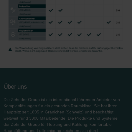
Zehnder Group İç Mekan İklimlendirme Sanayi ve Ticaret
Limitet Şirketi: Web Sitesi Çerezleri
Zehnder Group Nederland bv: Privacyverklaringen
Zehnder Group Sales International: Privacy Policy
Zehnder Group Schweiz AG: Datenschutz
Zehnder Polska Sp. z o.o.: Oświadczenie o ochronie
danych Zehnder
Zehnder Group UK Limited: Privacy Policy
Zehnder Group Deutschland GmbH
Über uns
Die Zehnder Group ist ein international führender Anbieter von
Komplettlösungen für ein gesundes Raumklima. Sie hat ihren
Hauptsitz seit 1895 in Gränichen (Schweiz) und beschäftigt
weltweit rund 3300 Mitarbeitende. Die Produkte und Systeme
der Zehnder Group für Heizung und Kühlung, komfortable
Raumlüftung und Luftreinigung zeichnen sich durch