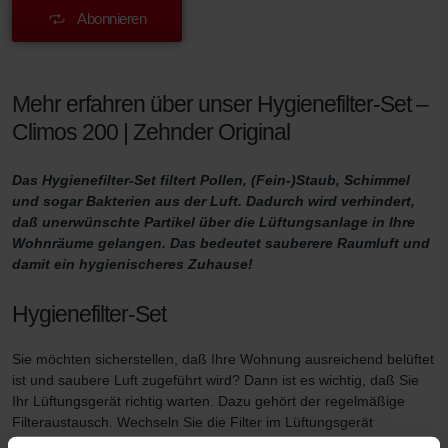
Abonnieren
Mehr erfahren über unser Hygienefilter-Set –
Climos 200 | Zehnder Original
Das Hygienefilter-Set filtert Pollen, (Fein-)Staub, Schimmel
und sogar Bakterien aus der Luft. Dadurch wird verhindert,
daß unerwünschte Partikel über die Lüftungsanlage in Ihre
Wohnräume gelangen. Das bedeutet sauberere Raumluft und
damit ein hygienischeres Zuhause!
Hygienefilter-Set
Sie möchten sicherstellen, daß Ihre Wohnung ausreichend belüftet
ist und saubere Luft zugeführt wird? Dann ist es wichtig, daß Sie
Ihr Lüftungsgerät richtig warten. Dazu gehört der regelmäßige
Filteraustausch. Wechseln Sie die Filter im Lüftungsgerät
mindestens dreimal im Jahr aus und verwenden Sie hochwertige