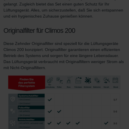
gelangt. Zugleich bietet das Set einen guten Schutz für Ihr
Zehnder Group Nederland bv: Privacyverklaringen
Lüftungsgerät. Alles, um sicherzustellen, daß Sie sich entspannen
Zehnder Group Sales International: Privacy Policy
und ein hygienisches Zuhause genießen können.
Zehnder Group Schweiz AG: Datenschutz
Zehnder Polska Sp. z o.o.: Oświadczenie o ochronie
Originalfilter für Climos 200
danych Zehnder
Zehnder Group UK Limited: Privacy Policy
Diese Zehnder Originalfilter sind speziell für die Lüftungsgeräte
Zehnder Group Deutschland GmbH
Climos 200 konzipiert. Originalfilter garantieren einen effizienten
Betrieb des Systems und sorgen für eine längere Lebensdauer.
Das Lüftungsgerät verbraucht mit Originalfiltern weniger Strom als
mit Nicht-Originalfiltern.