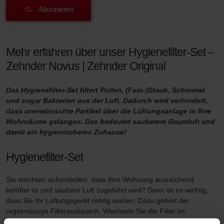
Abonnieren
Mehr erfahren über unser Hygienefilter-Set –
Zehnder Novus | Zehnder Original
Das Hygienefilter-Set filtert Pollen, (Fein-)Staub, Schimmel
und sogar Bakterien aus der Luft. Dadurch wird verhindert,
dass unerwünschte Partikel über die Lüftungsanlage in Ihre
Wohnräume gelangen. Das bedeutet sauberere Raumluft und
damit ein hygienischeres Zuhause!
Hygienefilter-Set
Sie möchten sicherstellen, dass Ihre Wohnung ausreichend
belüftet ist und saubere Luft zugeführt wird? Dann ist es wichtig,
dass Sie Ihr Lüftungsgerät richtig warten. Dazu gehört der
regelmässige Filteraustausch. Wechseln Sie die Filter im
Lüftungsgerät mindestens dreimal im Jahr aus und verwenden Sie