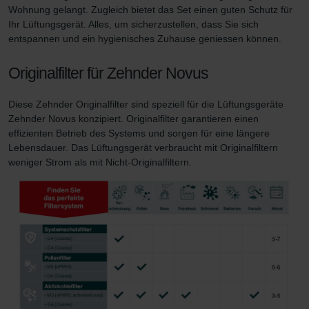
Wohnung gelangt. Zugleich bietet das Set einen guten Schutz für
Zehnder Group Nederland bv: Privacyverklaringen
Ihr Lüftungsgerät. Alles, um sicherzustellen, dass Sie sich
Zehnder Group Sales International: Privacy Policy
entspannen und ein hygienisches Zuhause geniessen können.
Zehnder Group Schweiz AG: Datenschutz
Zehnder Polska Sp. z o.o.: Oświadczenie o ochronie
Originalfilter für Zehnder Novus
danych Zehnder
Zehnder Group UK Limited: Privacy Policy
Diese Zehnder Originalfilter sind speziell für die Lüftungsgeräte
Zehnder Group Deutschland GmbH
Zehnder Novus konzipiert. Originalfilter garantieren einen
effizienten Betrieb des Systems und sorgen für eine längere
Lebensdauer. Das Lüftungsgerät verbraucht mit Originalfiltern
weniger Strom als mit Nicht-Originalfiltern.