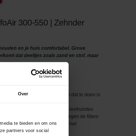
foAir 300-550 | Zehnder
e houden en je huis comfortabel. Grove
oorkomt dat deeltjes zoals zand en stof, maar
Over
ed te onderhouden. Een manier om dat te doen is
nlucht te filteren voordat die je leefruimtes
s binnenkomen. Tegelijkertijd zorgen de filters
 media te bieden en om ons
evensduur van je systeem en houdt het
ze partners voor social