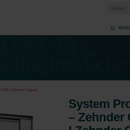
Wink
0-550 | Zehnder Original
System Prot
– Zehnder 