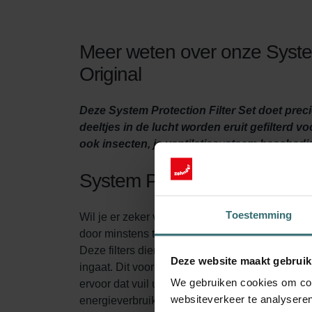
Meer weten over onze System
Original
Deze System Protection Filter Set doet prec
deeltjes in de lucht worden eruit gefilterd v
ook insecten, je ventilatiesysteem beschadi
System Protection Filter Set
Toestemming
Wil je er zeker van zijn dat je huis goed geven
door minstens twee keer per jaar de filters in de
Deze filters dienen twee doelen. Ten eerste make
Deze website maakt gebruik
ingaat. Dit voorkomt dat insecten, zand, stof e
We gebruiken cookies om cont
ervoor dat vuil uit de lucht zich niet ophoopt i
websiteverkeer te analyseren
energieverbruik laag.