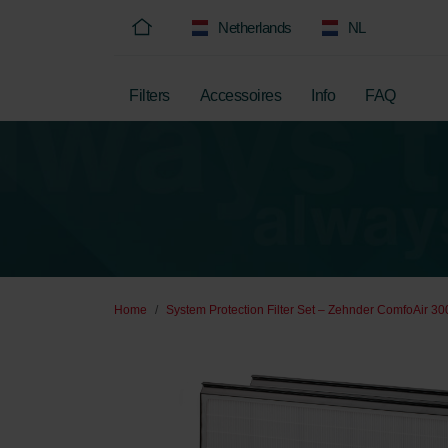
Netherlands
NL
Filters
Accessoires
Info
FAQ
Home
System Protection Filter Set – Zehnder ComfoAir 30