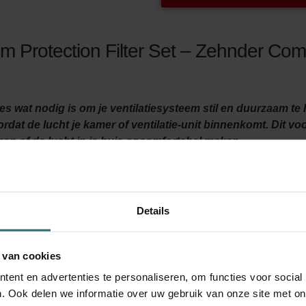
 Protection Filter Set – Zehnder Com
ies wat nodig is om je ventilatiesysteem stil en duurzaam t
oordat de lucht je kamer of ventilatie-unit binnenkomt. Dit v
gen of de lucht in je huis oncomfortabel maken.
Details
tileerd wordt? Dan is het belangrijk om je ventilatiesysteem go
 ventilatie-unit te vervangen.
n ze je huis comfortabeler door grove deeltjes uit de frisse buite
 van cookies
n vele andere ongewenste dingen via het ventilatiesysteem je hui
ent en advertenties te personaliseren, om functies voor social
n je Zehnder ComfoAir 300-550 ventilatie-unit. Dit verlengt de l
. Ook delen we informatie over uw gebruik van onze site met on