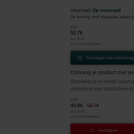
Voorraad:
Op voorraad
De levering vindt doorgaans plaats 
EUR
52.76
incl. BTW
excl. verzendkosten
Toevoegen aan winkelwage
Ontvang je product met ee
Abonneer je en bestel automa
uitsluitend voor particuliere k
EUR
44.84
52.76
incl. BTW
excl. verzendkosten
Inschrijven