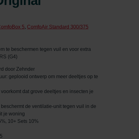
riginal
omfoBox 5
,
ComfoAir Standard 300/375
eem te beschermen tegen vuil en voor extra
CRS (G4)
erd door Zehnder
duur: geplooid ontwerp om meer deeltjes op te
: voorkomt dat grove deeltjes en insecten je
 beschermt de ventilatie-unit tegen vuil in de
it je woning
 5%, 10+ Sets 10%
5