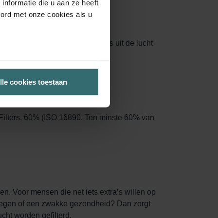
nformatie die u aan ze heeft
oord met onze cookies als u
ppervlak, waardoor meer deeltjes uit de lucht
n moeten ze worden vervangen.
lle cookies toestaan
 Filters, 60% (ISO 16890. Ten minste 60% van
en. Voor mensen die net iets extra’s willen op
htwegen of een zwakke gezondheid? Dan zorgt
ucht worden gefilterd.