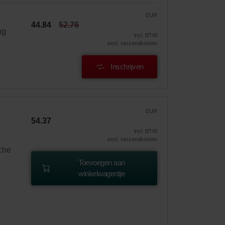
EUR
44.84
52.76
ng
incl. BTW
excl. verzendkosten
Inschrijven
EUR
54.37
incl. BTW
excl. verzendkosten
sche
Toevoegen aan
winkelwagentje