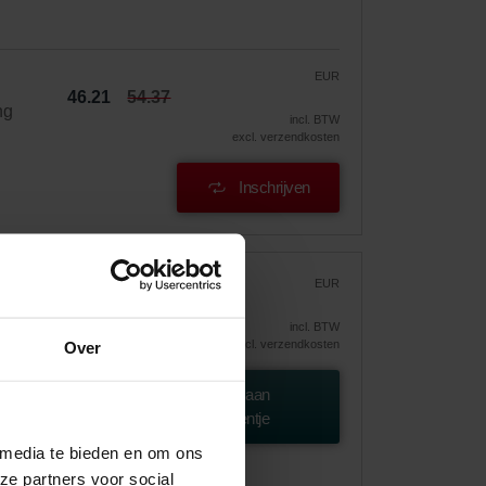
EUR
46.21
54.37
ng
incl. BTW
excl. verzendkosten
Inschrijven
r
EUR
65.95
incl. BTW
excl. verzendkosten
Over
(G4)
Toevoegen aan
winkelwagentje
 media te bieden en om ons
ze partners voor social