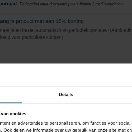
oorraad
De levering vindt doorgaans plaats binnen 2 tot 5 werkdagen
ang je product met een 15% korting
eer je en bestel automatisch en periodiek opnieuw! (Aanbiedi
uitend voor particuliere klanten)
iene Starter Pack – Zehnder ComfoAi
-550 | Zehnder Original
Details
rset (Starter Pack) om je binnenlucht schoon te houden en je
latiesysteem te beschermen tegen vervuiling- ePM1 (F7) / CRS 
 van cookies
logusnummer: 400102112
ent en advertenties te personaliseren, om functies voor social
roduct is te vinden in:
ComfoBox 5
,
ComfoAir Standard 300/375
. Ook delen we informatie over uw gebruik van onze site met on
c/Luxe