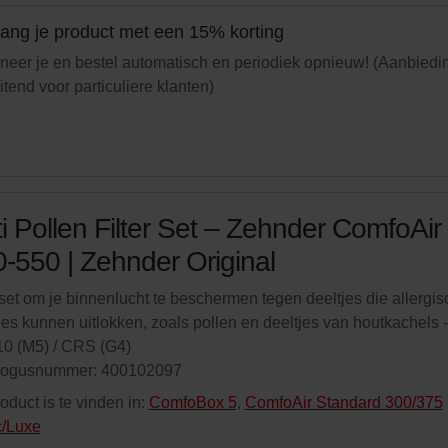
ang je product met een 15% korting
eer je en bestel automatisch en periodiek opnieuw! (Aanbiedi
uitend voor particuliere klanten)
i Pollen Filter Set – Zehnder ComfoAir
-550 | Zehnder Original
rset om je binnenlucht te beschermen tegen deeltjes die allergi
ies kunnen uitlokken, zoals pollen en deeltjes van houtkachels -
0 (M5) / CRS (G4)
logusnummer: 400102097
roduct is te vinden in:
ComfoBox 5
,
ComfoAir Standard 300/375
c/Luxe