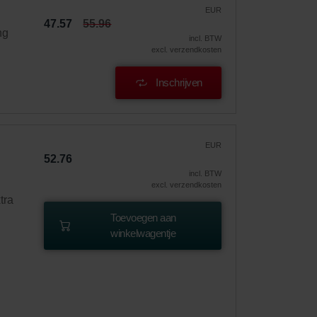
EUR
47.57
55.96
ng
incl. BTW
excl. verzendkosten
Inschrijven
EUR
52.76
incl. BTW
excl. verzendkosten
tra
Toevoegen aan
winkelwagentje