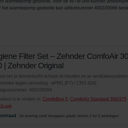
en warmtepomp gedeelte. Voor de WTW unit kunnen artikelnum
 het warmtepomp gedeelte kan artikelnummer 400100066 beste
iene Filter Set – Zehnder ComfoAir 3
 | Zehnder Original
rset om je binnenlucht schoon te houden en je ventilatiesysteem
ermen tegen vervuiling - ePM1 (F7) / CRS (G4)
logusnummer: 400100084
roduct is te vinden in:
ComfoBox 5
,
ComfoAir Standard 300/375
c/Luxe
oorraad
De levering vindt doorgaans plaats binnen 2 tot 5 werkdagen