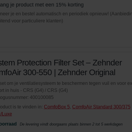
ang je product met een 15% korting
eer je en bestel automatisch en periodiek opnieuw! (Aanbiedi
uitend voor particuliere klanten)
tem Protection Filter Set – Zehnder
foAir 300-550 | Zehnder Original
rset om je ventilatiesysteem te beschermen tegen vuil en voor ex
rt in huis - CRS (G4) / CRS (G4)
logusnummer: 400100085
roduct is te vinden in:
ComfoBox 5
,
ComfoAir Standard 300/375
c/Luxe
oorraad
De levering vindt doorgaans plaats binnen 2 tot 5 werkdagen