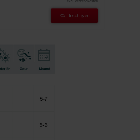
excl. verzendkosten
Inschrijven