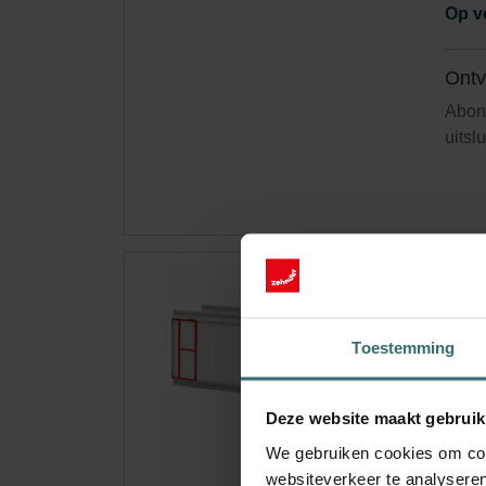
Op v
Ontv
Abonn
uitsl
Hyg
300
Toestemming
Filte
venti
Deze website maakt gebruik
Cata
We gebruiken cookies om cont
Dit p
websiteverkeer te analyseren
Basi