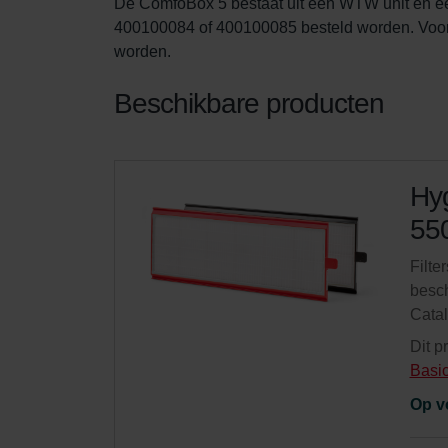
De ComfoBox 5 bestaat uit een WTW unit en e
400100084 of 400100085 besteld worden. Voor
worden.
Beschikbare producten
Hyg
550
Filte
besch
Cata
Dit p
Basi
Op v