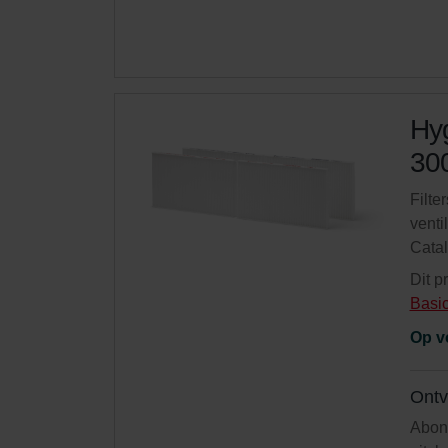
Hyg
300
Filte
venti
Cata
Dit p
Basi
Op v
Ontv
Abonn