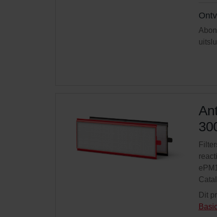
Ontv
Abonn
uitsl
Ant
300
Filte
react
ePM1
Cata
Dit p
Basi