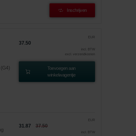
Inschrijven
EUR
37.50
incl. BTW
excl. verzendkosten
 (G4)
Toevoegen aan
winkelwagentje
EUR
31.87
37.50
ng
incl. BTW