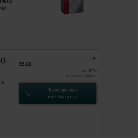
mers: 
ld 
00-
EUR
55.96
incl. BTW
excl. verzendkosten
 te
Toevoegen aan
winkelwagentje