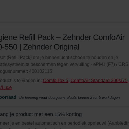
iene Refill Pack – Zehnder ComfoAir
-550 | Zehnder Original
rset (Refill Pack) om je binnenlucht schoon te houden en je
latiesysteem te beschermen tegen vervuiling - ePM1 (F7) / CRS
logusnummer: 400102115
roduct is te vinden in:
ComfoBox 5
,
ComfoAir Standard 300/375
c/Luxe
oorraad
De levering vindt doorgaans plaats binnen 2 tot 5 werkdagen
ang je product met een 15% korting
eer je en bestel automatisch en periodiek opnieuw! (Aanbiedi