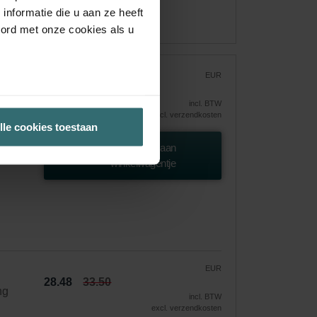
nformatie die u aan ze heeft
oord met onze cookies als u
EUR
33.50
incl. BTW
excl. verzendkosten
lle cookies toestaan
uil en
Toevoegen aan
winkelwagentje
EUR
28.48
33.50
ng
incl. BTW
excl. verzendkosten