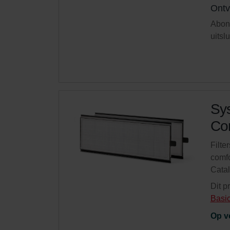
Ontv
Abonn
uitsl
Sys
Com
Filte
comfo
Cata
Dit p
Basi
Op v