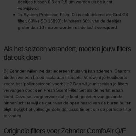
deeltjes tussen 0,3 en 2,5 µm worden uit de lucht
Zehnder Polska Sp. z o.o.: Oświadczenie o ochronie
verwijderd.
danych Zehnder
1x System Protection Filter. Dit is ook bekend als Grof G4
Zehnder Group UK Limited: Privacy Policy
filter, 60% (ISO 16890): Minstens 60% van de deeltjes
groter dan 10 micron worden uit de lucht verwijderd.
Als het seizoen verandert, moeten jouw filters
dat ook doen
Bij Zehnder willen we dat iedereen thuis vrij kan ademen. Daarom
bieden we een breed scala aan filtersets. Verdwijnt je hooikoorts
zodra het 'pollenseizoen' voorbij is? Dan wil je misschien je filters
vervangen door een Fresh Scent Filter Set als de herfst eraan
komt. Deze set zorgt ervoor dat je kunt genieten van gezonde
binnenlucht terwijl de geur van de open haard van de buren buiten
blijft. Bekijk het volledige Zehnder assortiment om de perfecte filter
te vinden.
Originele filters voor Zehnder ComfoAir Q/E