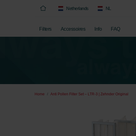
Netherlands
NL
Filters
Accessoires
Info
FAQ
Home
Anti Pollen Filter Set – LTR-3 | Zehnder Original