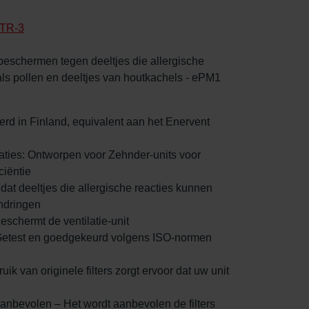
TR-3
 beschermen tegen deeltjes die allergische
als pollen en deeltjes van houtkachels - ePM1
eerd in Finland, equivalent aan het Enervent
taties: Ontworpen voor Zehnder-units voor
ciëntie
t dat deeltjes die allergische reacties kunnen
ndringen
Beschermt de ventilatie-unit
t: Getest en goedgekeurd volgens ISO-normen
uik van originele filters zorgt ervoor dat uw unit
anbevolen – Het wordt aanbevolen de filters