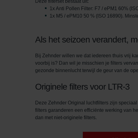
Deze filterset bestaat uit:
Zehnder Group Schweiz AG: D
1x Anti Pollen Filter: F7 / ePM1 60% (IS
Zehnder Polska Sp. z o.o.: O
1x M5 / ePM10 50 % (ISO 16890). Minsten
Zehnder Group UK Limited: Pr
Als het seizoen verandert, m
Bij Zehnder willen we dat iedereen thuis vrij k
voorbij is? Dan wil je misschien je filters verv
gezonde binnenlucht terwijl de geur van de open
Originele filters voor LTR-3
Deze Zehnder Original luchtfilters zijn specia
filters garanderen een efficiënte werking van he
dan met niet-originele filters.