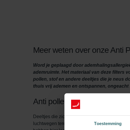
Meer weten over onze Anti Po
Word je geplaagd door ademhalingsallergieën
ademruimte. Het materiaal van deze filters 
pollen, stof en andere deeltjes die je neus
thuis vrij ademen en ontspannen, ongeacht 
Anti pollen filterset
Deeltjes die zich door de lucht verplaatsen, z
luchtwegen terechtkomen. Daar kunnen ze irrita
Toestemming