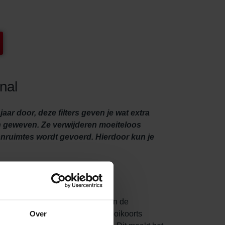
nal
ar door, deze filters geven je wat extra
ijn geweven. Ze verwijderen moeiteloos
oonruimtes wordt gevoerd. Hierdoor kun je
eltjes van houtkachels, kunnen in de
l mensen met allergieën zoals hooikoorts
Over