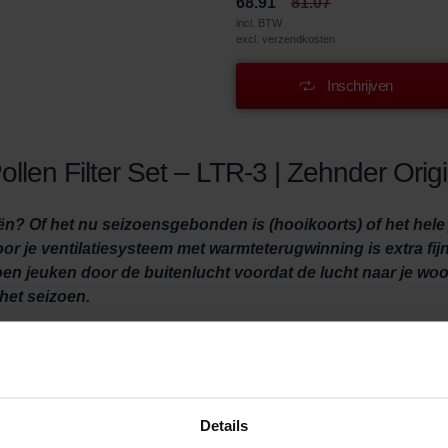
68.91
81.07
incl. BTW
excl. verzendkosten
Inschrijven
llen Filter Set – LTR-3 | Zehnder Origi
? Of het nu seizoensgebonden is (hooikoorts) of het hele ja
voor je ventilatiesysteem met warmteterugwinning is extra f
 doen jeuken door de buitenlucht voordat de lucht naar je w
het seizoen.
oals pollen van grassen en bomen, landbouwstof, steenstof en de
tie veroorzaken en zelfs allergische reacties opwekken. Voora
Details