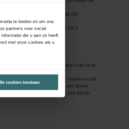
aantal deeltjes in de binnenlucht. Dit maakt het
 voordat deze je woonruimtes bereikt. Dit
.
 media te bieden en om ons
gen binnenlucht zich ophoopt in je LTR-3
ze partners voor social
nformatie die u aan ze heeft
oord met onze cookies als u
 oppervlak, waardoor meer deeltjes in de lucht
oeten ze worden vervangen.
t er schone lucht binnenkomt. Een manier om dit
lle cookies toestaan
waliteit te gebruiken. Filters met een fijnere
uik van grove filters. Dit betekent ook dat de