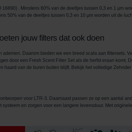
atenschutz
O 16890) . Minstens 60% van de deeltjes tussen 0,3 en 1 µm word
świadczenie o ochronie danych Zehnder
s 50% van de deeltjes tussen 0,3 en 10 µm worden uit de lucht
ivacy Policy
oeten jouw filters dat ook doen
an ademen. Daarom bieden we een breed scala aan filtersets. Ver
angen door een Fresh Scent Filter Set als de herfst eraan komt. D
 haard van de buren buiten blijft. Bekijk het volledige Zehnder a
al ontworpen voor LTR-3. Daarnaast passen ze op een aantal an
t systeem en zorgen voor een langere levensduur. Met originele f