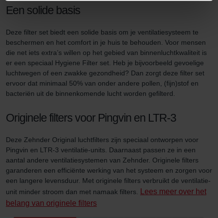
Een solide basis
Zehnder Group Italia S.r.l.: Privacy
Zehnder Group İç Mekan İklimlendirme Sanayi ve Ticaret
Limitet Şirketi: Web Sitesi Çerezleri
Deze filter set biedt een solide basis om je ventilatiesysteem te
beschermen en het comfort in je huis te behouden. Voor mensen
Zehnder Group Nederland bv: Privacyverklaringen
die net iets extra’s willen op het gebied van binnenluchtkwaliteit is
Zehnder Group Sales International: Privacy Policy
er een speciaal Hygiene Filter set. Heb je bijvoorbeeld gevoelige
Zehnder Group Schweiz AG: Datenschutz
luchtwegen of een zwakke gezondheid? Dan zorgt deze filter set
Zehnder Polska Sp. z o.o.: Oświadczenie o ochronie
ervoor dat minimaal 50% van onder andere pollen, (fijn)stof en
danych Zehnder
bacteriën uit de binnenkomende lucht worden gefilterd.
Zehnder Group UK Limited: Privacy Policy
Originele filters voor Pingvin en LTR-3
Deze Zehnder Original luchtfilters zijn speciaal ontworpen voor
Pingvin en LTR-3 ventilatie-units. Daarnaast passen ze in een
aantal andere ventilatiesystemen van Zehnder. Originele filters
garanderen een efficiënte werking van het systeem en zorgen voor
een langere levensduur. Met originele filters verbruikt de ventilatie-
Lees meer over het
unit minder stroom dan met namaak filters.
belang van originele filters