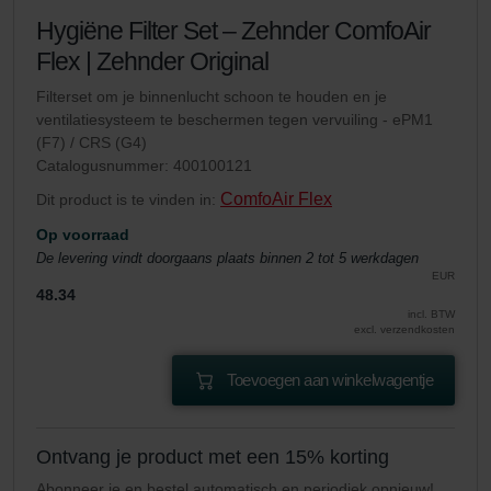
Hygiëne Filter Set – Zehnder ComfoAir
Flex | Zehnder Original
Filterset om je binnenlucht schoon te houden en je
ventilatiesysteem te beschermen tegen vervuiling - ePM1
(F7) / CRS (G4)
Catalogusnummer: 400100121
ComfoAir Flex
Dit product is te vinden in:
Op voorraad
De levering vindt doorgaans plaats binnen 2 tot 5 werkdagen
EUR
48.34
incl. BTW
excl. verzendkosten
Toevoegen aan winkelwagentje
Ontvang je product met een 15% korting
Abonneer je en bestel automatisch en periodiek opnieuw!