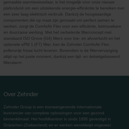
gemaakte warmtewisselaar, is het mogelijk voor onze nieuwe
plafondunit om een uitstekende energie-efficiëntie te bereiken met
een zeer laag elektrisch verbruik. Dankzij de hoogwaardige
componenten die op maat zijn gemaakt om perfect samen te
werken, zorgt de ComfoAir Flex voor een efficiënte, betrouwbare
en duurzame werking. Met het verbeterde filterconcept met
standaard ISO Grove (G4) filters voor toe- en afvoerlucht en het
optionele ePM 1 (F7) filter, kan de Zehnder ComfoAir Flex
pollenvrije frisse lucht leveren. Bovendien is de filtervervanging
altijd op het juiste moment, dankzij een tijd- en debietgebaseerd
filteralarm.
Over Zehnder
Zehnder Group is een toonaangevende internationale
leverancier van complete oplossingen voor een gezond
binnenklimaat. Het hoofdkantoor is sinds 1895 gevestigd in
Gränichen (Zwitserland) en er werken wereldwijd ongeveer