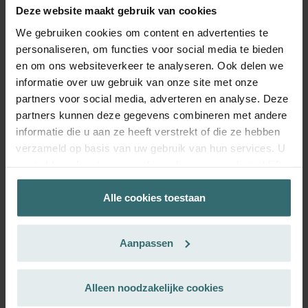
Toevoegen aan winkelwagentje
Deze website maakt gebruik van cookies
We gebruiken cookies om content en advertenties te
personaliseren, om functies voor social media te bieden
en om ons websiteverkeer te analyseren. Ook delen we
informatie over uw gebruik van onze site met onze
partners voor social media, adverteren en analyse. Deze
partners kunnen deze gegevens combineren met andere
informatie die u aan ze heeft verstrekt of die ze hebben
verzameld op basis van uw gebruik van hun services. U
gaat akkoord met onze cookies als u onze website blijft
gebruiken.
Alle cookies toestaan
Datenschutzerklärung der Zehnder Group
Zehnder Group AG: Data Privacy
Aanpassen
Zehnder Group België nv/sa: Déclarations de confidentialité
Zehnder Group Czech Republic s.r.o.: Zásady ochrany
Meer weten over Pingvin
osobních údajů
Alleen noodzakelijke cookies
Zehnder Group France: Protection des données