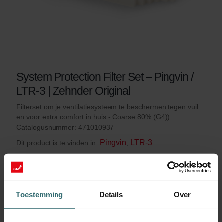
System Protection Filter Set – Pingvin /
LTR-3 | Zehnder Original
Filterset om je ventilatiesysteem te beschermen tegen vuil
en voor extra comfort in huis - Coarse 80% (G4))
Catalogusnummer: 471010937
Pingvin
LTR-3
Dit product is te vinden in:
,
Op voorraad
De levering vindt doorgaans plaats binnen 2 tot 5 werkdagen
EUR
24.20
Toestemming
Details
Over
incl. BTW
excl. verzendkosten