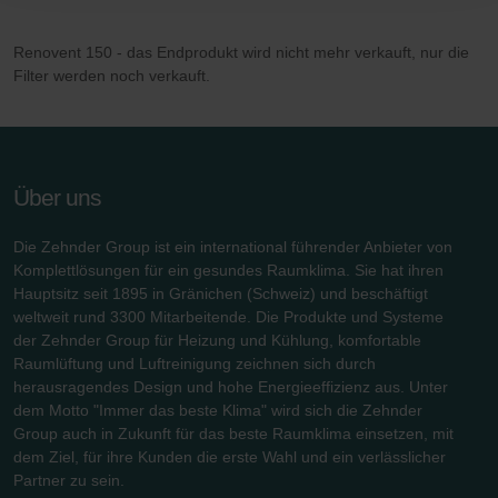
Zehnder Group AG: Data Privacy
Zehnder Group België nv/sa: Déclarations de confidentialité
Renovent 150 - das Endprodukt wird nicht mehr verkauft, nur die
Filter werden noch verkauft.
Zehnder Group Czech Republic s.r.o.: Zásady ochrany
osobních údajů
Zehnder Group France: Protection des données
Zehnder Group Ibérica SAU: Política de privacidad
Zehnder Group Italia S.r.l.: Privacy
Über uns
Zehnder Group İç Mekan İklimlendirme Sanayi ve Ticaret
Limitet Şirketi: Web Sitesi Çerezleri
Die Zehnder Group ist ein international führender Anbieter von
Zehnder Group Nederland bv: Privacyverklaringen
Komplettlösungen für ein gesundes Raumklima. Sie hat ihren
Zehnder Group Sales International: Privacy Policy
Hauptsitz seit 1895 in Gränichen (Schweiz) und beschäftigt
Zehnder Group Schweiz AG: Datenschutz
weltweit rund 3300 Mitarbeitende. Die Produkte und Systeme
der Zehnder Group für Heizung und Kühlung, komfortable
Zehnder Polska Sp. z o.o.: Oświadczenie o ochronie
Raumlüftung und Luftreinigung zeichnen sich durch
danych Zehnder
herausragendes Design und hohe Energieeffizienz aus. Unter
Zehnder Group UK Limited: Privacy Policy
dem Motto "Immer das beste Klima" wird sich die Zehnder
Zehnder Group Deutschland GmbH
Group auch in Zukunft für das beste Raumklima einsetzen, mit
dem Ziel, für ihre Kunden die erste Wahl und ein verlässlicher
Partner zu sein.