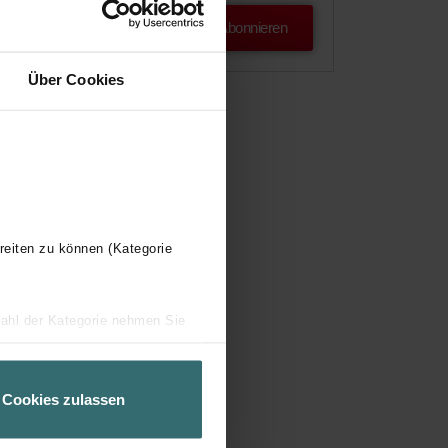
Abonnieren
Über Cookies
reiten zu können (Kategorie
wahl der Kategorie nehmen Sie
ir Ihren Besuchsverlauf auf
geschneiderte Informationen
ch über einen Link in der
Cookies zulassen