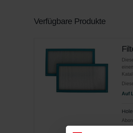
Verfügbare Produkte
Fil
Diese
einem
Kata
Diese
Auf 
Hole
Abonn
(Ange