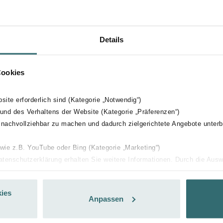
Details
Cookies
bsite erforderlich sind (Kategorie „Notwendig“)
 und des Verhaltens der Website (Kategorie „Präferenzen“)
 nachvollziehbar zu machen und dadurch zielgerichtete Angebote unterb
 wie z.B. YouTube oder Bing (Kategorie „Marketing“)
Datenschutzerklärung erhalten Sie weitere Informationen. Durch die Aus
ehnen sie ab. Bei der Auswahl von „Statistiken“ willigen Sie ein, dass w
Ihnen die bestmögliche Nutzererfahrung zu ermöglichen und Ihnen maß
ies
ur Verfügung zu stellen. Alle Einwilligungen können Sie selbstverständli
Anpassen
.