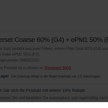
terset Coarse 60% (G4) + ePM1 50% (
r Satz besteht aus zwei Filtern, einem Filter Grob 60% (G4) un
 Filter ePM1 50% (F7).
lognummer: 988203202
s Produkt ist zu finden in:
Renovent 300S
Lager
Die Lieferung erfolgt in der Regel innerhalb von 2-5 Arbeitstagen
n Sie sich Ihr Produkt mit einem 15% Rabatt
ieren Sie und bestellen Sie automatisch und regelmäßig nach
bot exklusiv für Privatkunden)