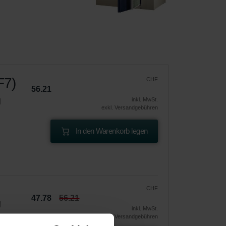
F7)
CHF
56.21
inkl. MwSt.
d
exkl. Versandgebühren
In den Warenkorb legen
CHF
47.78
56.21
!
inkl. MwSt.
exkl. Versandgebühren