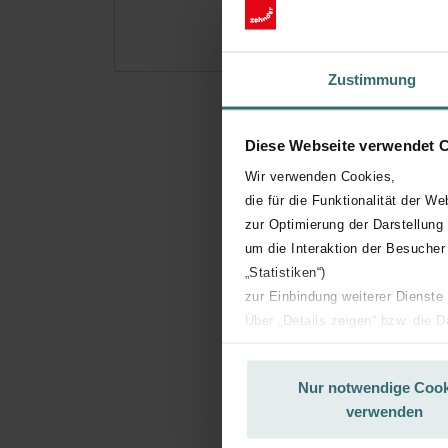
Zustimmung
Diese Webseite verwendet 
Wir verwenden Cookies,
die für die Funktionalität der We
zur Optimierung der Darstellung
um die Interaktion der Besucher
„Statistiken“)
zur Einbindung weiterer Dienste
Über „Details zeigen“ bzw. die 
die jeweiligen Cookies an oder l
unserer Website verwenden, um 
Nur notwendige Cook
basierend auf Ihren Interessen z
verwenden
Datenschutzerklärung widerrufen