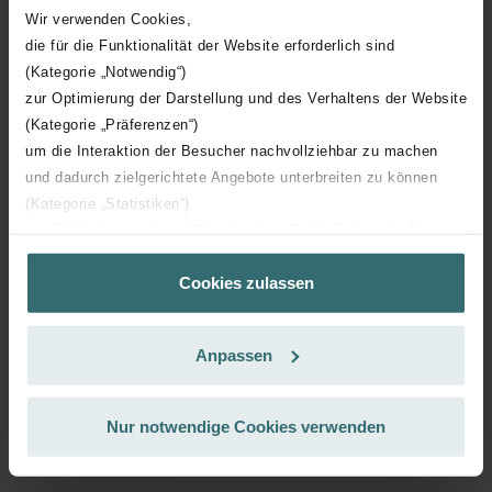
Abonnieren
Wir verwenden Cookies,
die für die Funktionalität der Website erforderlich sind
(Kategorie „Notwendig“)
zur Optimierung der Darstellung und des Verhaltens der Website
(Kategorie „Präferenzen“)
um die Interaktion der Besucher nachvollziehbar zu machen
und dadurch zielgerichtete Angebote unterbreiten zu können
(Kategorie „Statistiken“)
zur Einbindung weiterer Dienste wie z.B. YouTube oder Bing
(Kategorie „Marketing“)
Cookies zulassen
Über „Details zeigen“ bzw. die Datenschutzerklärung erhalten
Sie weitere Informationen. Durch die Auswahl der Kategorie
nehmen Sie die jeweiligen Cookies an oder lehnen sie ab. Bei
Anpassen
der Auswahl von „Statistiken“ willigen Sie ein, dass wir Ihren
Besuchsverlauf auf unserer Website verwenden, um Ihnen die
bestmögliche Nutzererfahrung zu ermöglichen und Ihnen
Nur notwendige Cookies verwenden
maßgeschneiderte Informationen basierend auf Ihren Interessen
Mehr erfahren über Salla
zur Verfügung zu stellen. Alle Einwilligungen können Sie