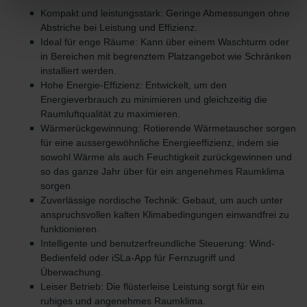
selbstverständlich über einen Link in der Datenschutzerklärung
Kompakt und leistungsstark: Geringe Abmessungen ohne
widerrufen.
Abstriche bei Leistung und Effizienz.
Ideal für enge Räume: Kann über einem Waschturm oder
Datenschutzerklärung der Zehnder Group
in Bereichen mit begrenztem Platzangebot wie Schränken
Zehnder Group AG: Data Privacy
installiert werden.
Zehnder Group België nv/sa: Déclarations de confidentialité
Hohe Energie-Effizienz: Entwickelt, um den
Energieverbrauch zu minimieren und gleichzeitig die
Zehnder Group Czech Republic s.r.o.: Zásady ochrany
Raumluftqualität zu maximieren.
osobních údajů
Wärmerückgewinnung: Rotierende Wärmetauscher sorgen
Zehnder Group France: Protection des données
für eine aussergewöhnliche Energieeffizienz, indem sie
Zehnder Group Ibérica SAU: Política de privacidad
sowohl Wärme als auch Feuchtigkeit zurückgewinnen und
Zehnder Group Italia S.r.l.: Privacy
so das ganze Jahr über für ein angenehmes Raumklima
Zehnder Group İç Mekan İklimlendirme Sanayi ve Ticaret
sorgen.
Limitet Şirketi: Web Sitesi Çerezleri
Zuverlässige nordische Technik: Gebaut, um auch unter
anspruchsvollen kalten Klimabedingungen einwandfrei zu
Zehnder Group Nederland bv: Privacyverklaringen
funktionieren.
Zehnder Group Sales International: Privacy Policy
Intelligente und benutzerfreundliche Steuerung: Wind-
Zehnder Group Schweiz AG: Datenschutz
Bedienfeld oder iSLa-App für Fernzugriff und
Zehnder Polska Sp. z o.o.: Oświadczenie o ochronie
Überwachung.
danych Zehnder
Leiser Betrieb: Die flüsterleise Leistung sorgt für ein
Zehnder Group UK Limited: Privacy Policy
ruhiges und angenehmes Raumklima.