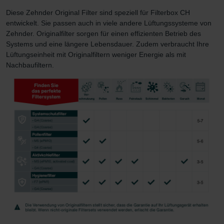
Zehnder Group Schweiz AG: Datenschutz
Diese Zehnder Original Filter sind speziell für Filterbox CH
Zehnder Polska Sp. z o.o.: Oświadczenie o ochronie
entwickelt. Sie passen auch in viele andere Lüftungssysteme von
danych Zehnder
Zehnder. Originalfilter sorgen für einen effizienten Betrieb des
Systems und eine längere Lebensdauer. Zudem verbraucht Ihre
Zehnder Group UK Limited: Privacy Policy
Lüftungseinheit mit Originalfiltern weniger Energie als mit
Zehnder Group Deutschland GmbH
Nachbaufiltern.