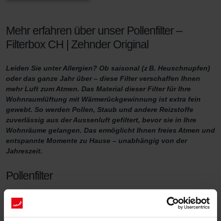
Mehr erfahren über unser Pollenfilter –
Filterbox CH | Zehnder Original
Leiden Sie unter Allergien? Ob saisonal (z B. Heuschnupfen)
oder das ganze Jahr über – diese Filter verschaffen Ihnen
mehr Luft zum Atmen. Das Material dieser Filter für Ihre
Wohnraumlüftung mit Wärmerückgewinnung ist extra fein
gewebt. So werden Pollen, Staub und andere Reizstoffe
zuverlässig aus der Aussenluft gefiltert, bevor sie in Ihre
Wohnräume gelangen. Das ermöglicht Ihnen freies Atmen und
entspannte Momente zu Hause – unabhängig von der
Jahreszeit.
Pollenfilter
Partikel wie Pollen von Gräsern und Bäumen, landwirtschaftlicher
Staub, Steinstaub und Feinstaub aus Holzöfen gelangen leicht in
die Atemwege. Dort können sie Reizungen verursachen oder