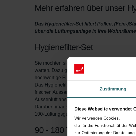
Mehr erfahren über unser Hy
Das Hygienefilter-Set filtert Pollen, (Fein-
über die Lüftungsanlage in Ihre Wohnräume
Hygienefilter-Set
Sie möchten sicherstellen, dass Ihre Wohnung au
warten. Dazu gehört der regelmässige Filterau
hochwertige Filter.
Das Hygienefilter-Set sorgt für eine gesunde, 
Zustimmung
frischen Aussenluft herausfiltert, bevor sie in 
Aussenluft ansaugt.
Darüber hinaus verhindert der Systemschutzfilt
Diese Webseite verwendet 
100-Lüftungsgerät ansammelt. Dadurch wird die
Wir verwenden Cookies,
die für die Funktionalität der We
90 - 180 Tage Schutz
zur Optimierung der Darstellung