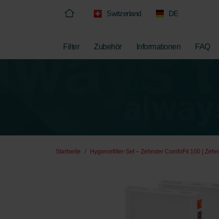
Switzerland
DE
Filter
Zubehör
Informationen
FAQ
Startseite
Hygienefilter-Set – Zehnder ComfoFit 100 | Zehn