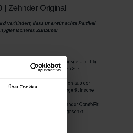
 | Zehnder Original
wird verhindert, dass unerwünschte Partikel
n hygienischeres Zuhause!
 es wichtig, dass Sie Ihr Lüftungsgerät richtig
dreimal im Jahr aus und verwenden Sie
Staub, Schimmel und sogar Bakterien aus der
Über Cookies
e einzusetzen, an der Ihr Lüftungsgerät frische
abgesaugten Innenluft in Ihrem Zehnder ComfoFit
 und der Energieverbrauch wird gesenkt.