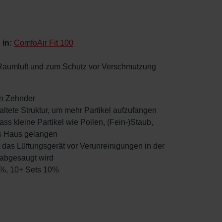
 in:
ComfoAir Fit 100
r Raumluft und zum Schutz vor Verschmutzung
von Zehnder
faltete Struktur, um mehr Partikel aufzufangen
dass kleine Partikel wie Pollen, (Fein-)Staub,
s Haus gelangen
zt das Lüftungsgerät vor Verunreinigungen in der
 abgesaugt wird
5%, 10+ Sets 10%