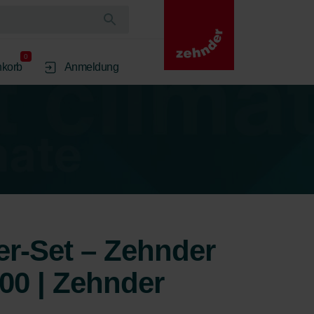
0
korb
Anmeldung
er-Set – Zehnder
00 | Zehnder