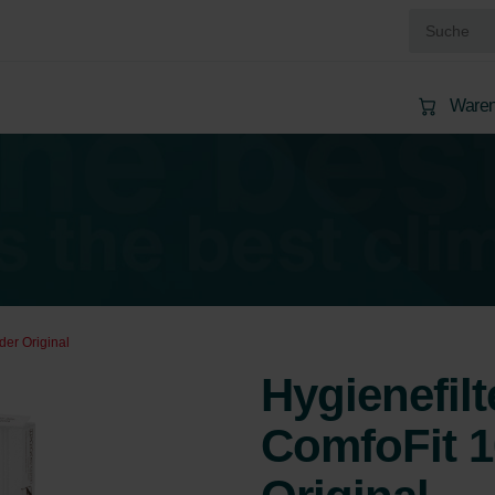
Waren
der Original
Hygienefilt
ComfoFit 1