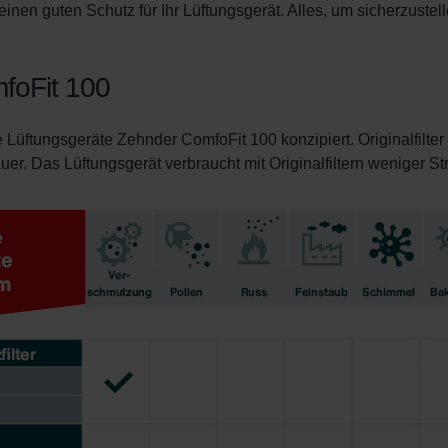
einen guten Schutz für Ihr Lüftungsgerät. Alles, um sicherzuste
atenschutz
świadczenie o ochronie danych Zehnder
ivacy Policy
mfoFit 100
GmbH
ie Lüftungsgeräte Zehnder ComfoFit 100 konzipiert. Originalfilter
. Das Lüftungsgerät verbraucht mit Originalfiltern weniger Strom