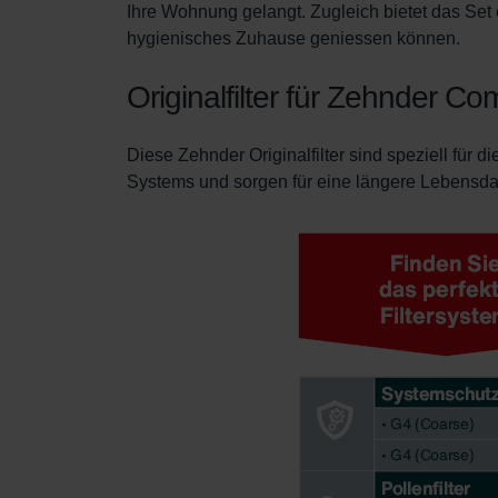
Ihre Wohnung gelangt. Zugleich bietet das Set 
Zehnder Group Schweiz AG: D
hygienisches Zuhause geniessen können.
Zehnder Polska Sp. z o.o.: O
Zehnder Group UK Limited: Pr
Originalfilter für Zehnder Co
Zehnder Group Deutschland 
Diese Zehnder Originalfilter sind speziell für d
Systems und sorgen für eine längere Lebensdauer