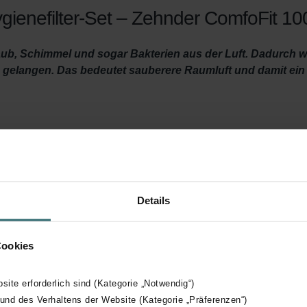
gienefilter-Set – Zehnder ComfoFit 100
)Staub, Schimmel und sogar Bakterien aus der Luft. Dadurch 
 gelangen. Das bedeutet sauberere Raumluft und damit ei
sreichend belüftet ist und saubere Luft zugeführt wird? Dann ist
stausch. Wechseln Sie die Filter im Lüftungsgerät mindestens 
saubere Raumluft, indem es kleine Partikel wie Pollen, (Fein-)
Details
Ihre Wohnräume gelangt. Es ist wichtig, diesen Filter auf der Seit
er (in diesem Filterset enthalten), dass sich Schmutz aus der 
Cookies
 Lebensdauer Ihres Systems verlängert. Das Gerät bleibt leise
bsite erforderlich sind (Kategorie „Notwendig“)
 und des Verhaltens der Website (Kategorie „Präferenzen“)