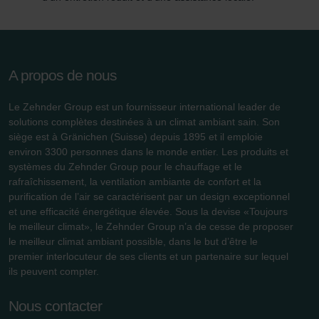
Zehnder Group France: Protection des données
Zehnder Group Ibérica SAU: Política de privacidad
Zehnder Group Italia S.r.l.: Privacy
Zehnder Group İç Mekan İklimlendirme Sanayi ve Ticaret
Limitet Şirketi: Web Sitesi Çerezleri
A propos de nous
Zehnder Group Nederland bv: Privacyverklaringen
Zehnder Group Sales International: Privacy Policy
Le Zehnder Group est un fournisseur international leader de
Zehnder Group Schweiz AG: Datenschutz
solutions complètes destinées à un climat ambiant sain. Son
siège est à Gränichen (Suisse) depuis 1895 et il emploie
Zehnder Polska Sp. z o.o.: Oświadczenie o ochronie
environ 3300 personnes dans le monde entier. Les produits et
danych Zehnder
systèmes du Zehnder Group pour le chauffage et le
Zehnder Group UK Limited: Privacy Policy
rafraîchissement, la ventilation ambiante de confort et la
purification de l’air se caractérisent par un design exceptionnel
et une efficacité énergétique élevée. Sous la devise «Toujours
le meilleur climat», le Zehnder Group n’a de cesse de proposer
le meilleur climat ambiant possible, dans le but d’être le
premier interlocuteur de ses clients et un partenaire sur lequel
ils peuvent compter.
Nous contacter