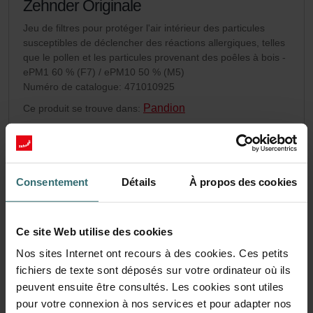
Zehnder Originale
Jeu de filtres pour protéger l'air intérieur des particules
susceptibles de déclencher des réactions allergiques, telles
que le pollen et les particules provenant des poêles à bois -
ePM1 60 % (F7) / ePM10 50 % (M5)
Numéro de catalogue: 471010925
Pandion
Ce produit se trouve dans:
Pas de stock
Momenteel niet beschikbaar
CHF
76.77
TVA incluse
hors frais d’expédition
Consentement
Détails
À propos des cookies
Ajouter au panier
Ce site Web utilise des cookies
Nos sites Internet ont recours à des cookies. Ces petits
fichiers de texte sont déposés sur votre ordinateur où ils
peuvent ensuite être consultés. Les cookies sont utiles
pour votre connexion à nos services et pour adapter nos