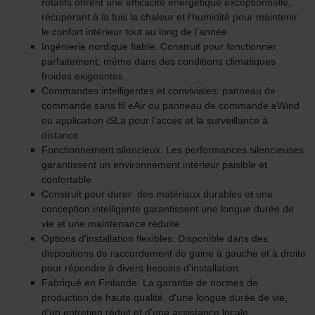
rotatifs offrent une efficacité énergétique exceptionnelle,
ordinateur. Vous pouvez en outre effacer à tout moment
récupérant à la fois la chaleur et l'humidité pour maintenir
les cookies déjà enregistrés via un navigateur Web ou
le confort intérieur tout au long de l'année.
tout autre logiciel correspondant. Cette opération peut
Ingénierie nordique fiable: Construit pour fonctionner
parfaitement, même dans des conditions climatiques
être réalisée à partir de n’importe quel navigateur Web
froides exigeantes.
usuel. Si l’utilisateur concerné désactive l’enregistrement
Commandes intelligentes et conviviales: panneau de
des cookies au sein du navigateur Web utilisé, il se peut
commande sans fil eAir ou panneau de commande eWind
que les fonctionnalités de notre site Web ne soient plus
ou application iSLa pour l'accès et la surveillance à
disponibles dans leur intégralité.
distance.
Fonctionnement silencieux: Les performances silencieuses
Pour plus de détails, nous vous invitons à prendre
garantissent un environnement intérieur paisible et
confortable.
connaissance de notre politique relative aux cookies.
Construit pour durer: des matériaux durables et une
conception intelligente garantissent une longue durée de
vie et une maintenance réduite.
Datenschutzerklärung der Zehnder Group
Options d'installation flexibles: Disponible dans des
Zehnder Group AG: Data Privacy
dispositions de raccordement de gaine à gauche et à droite
Zehnder Group België nv/sa: Déclarations de confidentialité
pour répondre à divers besoins d'installation.
Fabriqué en Finlande: La garantie de normes de
Zehnder Group Czech Republic s.r.o.: Zásady ochrany
production de haute qualité, d'une longue durée de vie,
osobních údajů
d'un entretien réduit et d'une assistance locale.