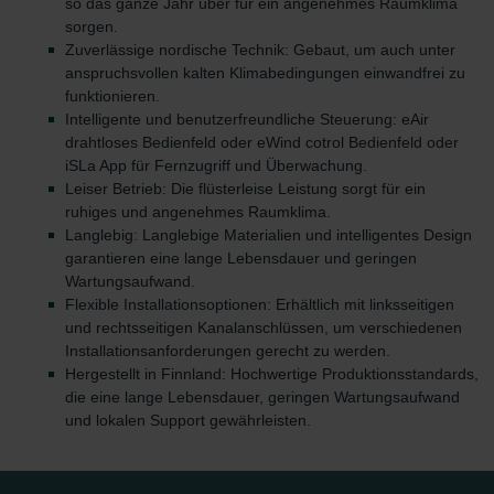
Zehnder Group Czech Republic s.r.o.: Zásady ochrany
so das ganze Jahr über für ein angenehmes Raumklima
sorgen.
osobních údajů
Zuverlässige nordische Technik: Gebaut, um auch unter
Zehnder Group France: Protection des données
anspruchsvollen kalten Klimabedingungen einwandfrei zu
Zehnder Group Ibérica SAU: Política de privacidad
funktionieren.
Zehnder Group Italia S.r.l.: Privacy
Intelligente und benutzerfreundliche Steuerung: eAir
Zehnder Group İç Mekan İklimlendirme Sanayi ve Ticaret
drahtloses Bedienfeld oder eWind cotrol Bedienfeld oder
Limitet Şirketi: Web Sitesi Çerezleri
iSLa App für Fernzugriff und Überwachung.
Zehnder Group Nederland bv: Privacyverklaringen
Leiser Betrieb: Die flüsterleise Leistung sorgt für ein
ruhiges und angenehmes Raumklima.
Zehnder Group Sales International: Privacy Policy
Langlebig: Langlebige Materialien und intelligentes Design
Zehnder Group Schweiz AG: Datenschutz
garantieren eine lange Lebensdauer und geringen
Zehnder Polska Sp. z o.o.: Oświadczenie o ochronie
Wartungsaufwand.
danych Zehnder
Flexible Installationsoptionen: Erhältlich mit linksseitigen
Zehnder Group UK Limited: Privacy Policy
und rechtsseitigen Kanalanschlüssen, um verschiedenen
Zehnder Group Deutschland GmbH
Installationsanforderungen gerecht zu werden.
Hergestellt in Finnland: Hochwertige Produktionsstandards,
die eine lange Lebensdauer, geringen Wartungsaufwand
und lokalen Support gewährleisten.