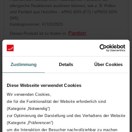
allergische Reaktionen auslösen können, wie z. B. Pollen
und Partikel aus Holzöfen - ePM1 60% (F7) / ePM10 50%
(M5)
Katalognummer: 471010925
Pandion
Dieses Produkt ist zu finden in:
Kein Bestand
Derzeit nicht verfügbar
CHF
76.77
inkl. MwSt.
exkl. Versandgebühren
Zustimmung
Details
Über Cookies
In den Warenkorb legen
Diese Webseite verwendet Cookies
Wir verwenden Cookies,
die für die Funktionalität der Website erforderlich sind
(Kategorie „Notwendig“)
zur Optimierung der Darstellung und des Verhaltens der Website
(Kategorie „Präferenzen“)
um die Interaktion der Besucher nachvollziehbar zu machen