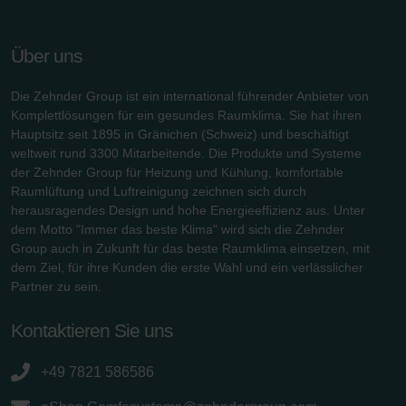
Zehnder Group België nv/sa: Déclarations de confidentialité
Zehnder Group Czech Republic s.r.o.: Zásady ochrany
osobních údajů
Über uns
Zehnder Group France: Protection des données
Zehnder Group Ibérica SAU: Política de privacidad
Die Zehnder Group ist ein international führender Anbieter von
Zehnder Group Italia S.r.l.: Privacy
Komplettlösungen für ein gesundes Raumklima. Sie hat ihren
Hauptsitz seit 1895 in Gränichen (Schweiz) und beschäftigt
Zehnder Group İç Mekan İklimlendirme Sanayi ve Ticaret
weltweit rund 3300 Mitarbeitende. Die Produkte und Systeme
Limitet Şirketi: Web Sitesi Çerezleri
der Zehnder Group für Heizung und Kühlung, komfortable
Zehnder Group Nederland bv: Privacyverklaringen
Raumlüftung und Luftreinigung zeichnen sich durch
Zehnder Group Sales International: Privacy Policy
herausragendes Design und hohe Energieeffizienz aus. Unter
Zehnder Group Schweiz AG: Datenschutz
dem Motto "Immer das beste Klima" wird sich die Zehnder
Zehnder Polska Sp. z o.o.: Oświadczenie o ochronie
Group auch in Zukunft für das beste Raumklima einsetzen, mit
danych Zehnder
dem Ziel, für ihre Kunden die erste Wahl und ein verlässlicher
Partner zu sein.
Zehnder Group UK Limited: Privacy Policy
Zehnder Group Deutschland GmbH
Kontaktieren Sie uns
+49 7821 586586