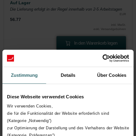
Auf Lager
Die Lieferung erfolgt in der Regel innerhalb von 2-5 Arbeitstagen
EUR
56.77
inkl. MwSt.
exkl. Versandgebühren
In den Warenkorb legen
Holen Sie sich Ihr Produkt mit einem 15%
Rabatt
Zustimmung
Details
Über Cookies
Abonnieren Sie und bestellen Sie automatisch und
regelmäßig nach! (Angebot exklusiv für Privatkunden)
EUR
Diese Webseite verwendet Cookies
48.26
56.77
inkl. MwSt.
Wir verwenden Cookies,
exkl. Versandgebühren
die für die Funktionalität der Website erforderlich sind
Abonnieren
(Kategorie „Notwendig“)
zur Optimierung der Darstellung und des Verhaltens der Website
(Kategorie „Präferenzen“)