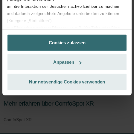
um die Interaktion der Besucher nachvollziehbar zu machen
und dadurch zielgerichtete Angebote unterbreiten zu können
(Kategorie „Statistiken“)
zur Einbindung weiterer Dienste wie z.B. YouTube oder Bing
(Kategorie „Marketing“)
Cookies zulassen
Über „Details zeigen“ bzw. die Datenschutzerklärung erhalten
Sie weitere Informationen. Durch die Auswahl der Kategorie
nehmen Sie die jeweiligen Cookies an oder lehnen sie ab. Bei
Anpassen
der Auswahl von „Statistiken“ willigen Sie ein, dass wir Ihren
Besuchsverlauf auf unserer Website verwenden, um Ihnen die
bestmögliche Nutzererfahrung zu ermöglichen und Ihnen
Nur notwendige Cookies verwenden
maßgeschneiderte Informationen basierend auf Ihren Interessen
zur Verfügung zu stellen. Alle Einwilligungen können Sie
selbstverständlich über einen Link in der Datenschutzerklärung
Mehr erfahren über ComfoSpot XR
widerrufen.
ComfoSpot XR
Datenschutzerklärung der Zehnder Group
Zehnder Group AG: Data Privacy