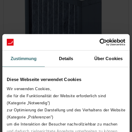
Zustimmung
Details
Über Cookies
FrAktivkohlefilter – ComfoWell Filterbox
Diese Webseite verwendet Cookies
320 | Zehnder Original
Wir verwenden Cookies,
Filter zum Schutz Ihrer Innenraumluft vor unerwünschten
die für die Funktionalität der Website erforderlich sind
Gerüchen und Staub – 1x ePM10 (M5)
(Kategorie „Notwendig“)
Katalognummer: 990323605
zur Optimierung der Darstellung und des Verhaltens der Website
ComfoWell Filterbox 320
(Kategorie „Präferenzen“)
Dieses Produkt ist zu finden in:
um die Interaktion der Besucher nachvollziehbar zu machen
Auf Lager
und dadurch zielgerichtete Angebote unterbreiten zu können