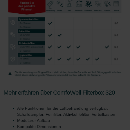
osobních údajů
Zehnder Group France: Protection des données
Zehnder Group Ibérica SAU: Política de privacidad
Zehnder Group Italia S.r.l.: Privacy
Zehnder Group İç Mekan İklimlendirme Sanayi ve Ticaret
Limitet Şirketi: Web Sitesi Çerezleri
Zehnder Group Nederland bv: Privacyverklaringen
Zehnder Group Sales International: Privacy Policy
Zehnder Group Schweiz AG: Datenschutz
Zehnder Polska Sp. z o.o.: Oświadczenie o ochronie
danych Zehnder
Zehnder Group UK Limited: Privacy Policy
Zehnder Group Deutschland GmbH
Mehr erfahren über ComfoWell Filterbox 320
Alle Funktionen für die Luftbehandlung verfügbar:
Schalldämpfer, Feinfilter, Aktivkohlefilter, Verteilkasten
Modularer Aufbau
Kompakte Dimensionen