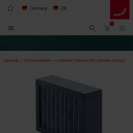
Germany
DE
0
Startseite
FrAktivkohlefilter – ComfoWell Filterbox 320 | Zehnder Original