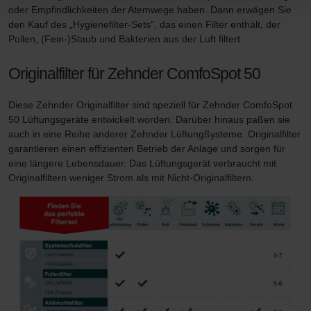
oder Empfindlichkeiten der Atemwege haben. Dann erwägen Sie
den Kauf des „Hygienefilter-Sets“, das einen Filter enthält, der
Datenschutzerklärung der Zehnder Group
Pollen, (Fein-)Staub und Bakterien aus der Luft filtert.
Zehnder Group AG: Data Privacy
Zehnder Group België nv/sa: Déclarations de confidentialité
Originalfilter für Zehnder ComfoSpot 50
Zehnder Group Czech Republic s.r.o.: Zásady ochrany
osobních údajů
Diese Zehnder Originalfilter sind speziell für Zehnder ComfoSpot
Zehnder Group France: Protection des données
50 Lüftungsgeräte entwickelt worden. Darüber hinaus paßen sie
Zehnder Group Ibérica SAU: Política de privacidad
auch in eine Reihe anderer Zehnder Lüftungßysteme. Originalfilter
Zehnder Group Italia S.r.l.: Privacy
garantieren einen effizienten Betrieb der Anlage und sorgen für
Zehnder Group İç Mekan İklimlendirme Sanayi ve Ticaret
eine längere Lebensdauer. Das Lüftungsgerät verbraucht mit
Limitet Şirketi: Web Sitesi Çerezleri
Originalfiltern weniger Strom als mit Nicht-Originalfiltern.
Zehnder Group Nederland bv: Privacyverklaringen
Zehnder Group Sales International: Privacy Policy
Zehnder Group Schweiz AG: Datenschutz
Zehnder Polska Sp. z o.o.: Oświadczenie o ochronie
danych Zehnder
Zehnder Group UK Limited: Privacy Policy
Zehnder Group Deutschland GmbH