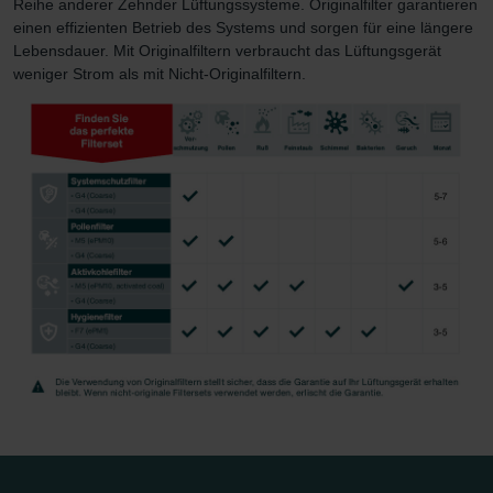
Reihe anderer Zehnder Lüftungssysteme. Originalfilter garantieren
Zehnder Group Schweiz AG: Datenschutz
einen effizienten Betrieb des Systems und sorgen für eine längere
Zehnder Polska Sp. z o.o.: Oświadczenie o ochronie
Lebensdauer. Mit Originalfiltern verbraucht das Lüftungsgerät
danych Zehnder
weniger Strom als mit Nicht-Originalfiltern.
Zehnder Group UK Limited: Privacy Policy
Zehnder Group Deutschland GmbH