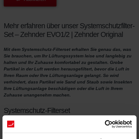
Mehr erfahren über unser Systemschutzfilter-
Set – Zehnder EVO1/2 | Zehnder Original
Mit dem Systemschutz-Filterset erhalten Sie genau das, was
Sie brauchen, um Ihr Lüftungssystem leise und langlebig zu
halten und Ihr Zuhause komfortabel zu gestalten. Grobe
Partikel in der Luft werden herausgefiltert, bevor die Luft in
Ihren Raum oder Ihre Lüftungsanlage gelangt. So wird
verhindert, dass Partikel wie Sand und Staub sowie Insekten
Ihre Lüftungsanlage beschädigen oder die Luft in Ihrem
Zuhause unangenehm machen.
Systemschutz-Filterset
Möchten Sie sicherstellen, dass Ihr Zuhause ausreichend belüftet
ist? Dann ist es wichtig, Ihr Lüftungssystem ordnungsgemäß zu
warten. Eine Möglichkeit dafür ist, die Filter in der Lüftungsanlage