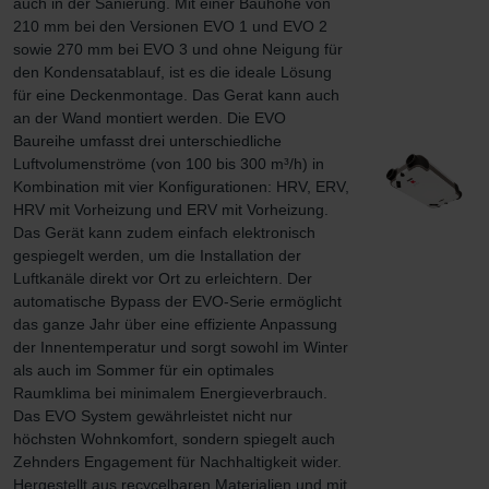
auch in der Sanierung. Mit einer Bauhöhe von 
210 mm bei den Versionen EVO 1 und EVO 2 
sowie 270 mm bei EVO 3 und ohne Neigung für 
den Kondensatablauf, ist es die ideale Lösung 
für eine Deckenmontage. Das Gerat kann auch 
an der Wand montiert werden. Die EVO 
Baureihe umfasst drei unterschiedliche 
Luftvolumenströme (von 100 bis 300 m³/h) in 
Kombination mit vier Konfigurationen: HRV, ERV, 
HRV mit Vorheizung und ERV mit Vorheizung. 
Das Gerät kann zudem einfach elektronisch 
gespiegelt werden, um die Installation der 
Luftkanäle direkt vor Ort zu erleichtern. Der 
automatische Bypass der EVO-Serie ermöglicht 
das ganze Jahr über eine effiziente Anpassung 
der Innentemperatur und sorgt sowohl im Winter 
als auch im Sommer für ein optimales 
Raumklima bei minimalem Energieverbrauch. 
Das EVO System gewährleistet nicht nur 
höchsten Wohnkomfort, sondern spiegelt auch 
Zehnders Engagement für Nachhaltigkeit wider. 
Hergestellt aus recycelbaren Materialien und mit 