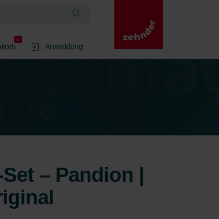
0
korb
Anmeldung
r-Set – Pandion |
iginal