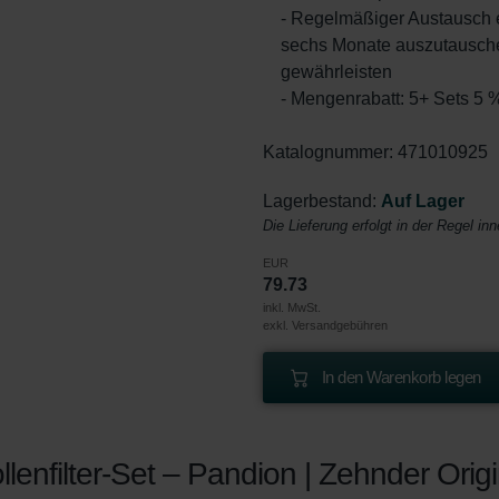
- Regelmäßiger Austausch e
sechs Monate auszutausche
gewährleisten
- Mengenrabatt: 5+ Sets 5 
Katalognummer: 471010925
Lagerbestand:
Auf Lager
Die Lieferung erfolgt in der Regel in
EUR
79.73
inkl. MwSt.
exkl. Versandgebühren
In den Warenkorb legen
lenfilter-Set – Pandion | Zehnder Origi