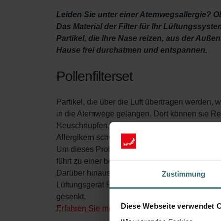
Leiden Sie unter einer Atemwegsallergie? Ob
Das Material der Filter für Ihr Lüftungssys
Partikel, die Ihre Nase reizen, aus der Auß
Hause frei durchatmen und entspannen.
Pollenfilterset
Partikel, die über die Luft übertragen werden,
in die Atemwege gelangen. Dort können sie Re
Heuschnupfen, leiden darunter. Wenn Sie ein Fen
Allergikern schwer, sich zu entspannen.
Um dieses Problem zu lösen, filtert der Pollenf
führt zu einer besseren Raumluftqualität, die e
Darüber hinaus enthält das Pollenfilterset eine
Zustimmung
Lüftungsgerät Pandion ansammelt. Dadurch wird
gesenkt.
Diese Webseite verwendet 
Erfahren Sie mehr zum Thema Pollenfilter