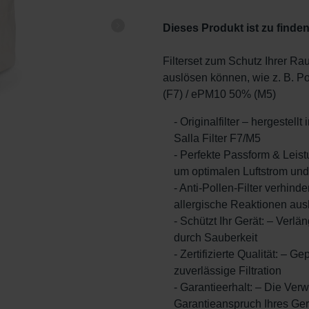
Dieses Produkt ist zu finden
Filterset zum Schutz Ihrer Rau
auslösen können, wie z. B. P
(F7) / ePM10 50% (M5)
- Originalfilter – hergestel
Salla Filter F7/M5
- Perfekte Passform & Leist
um optimalen Luftstrom und
- Anti-Pollen-Filter verhind
allergische Reaktionen au
- Schützt Ihr Gerät: – Verl
durch Sauberkeit
- Zertifizierte Qualität: –
zuverlässige Filtration
- Garantieerhalt: – Die Verw
Garantieanspruch Ihres Ger