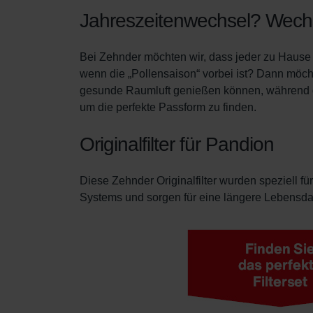
Zehnder Group İç Mekan İklimle
Jahreszeitenwechsel? Wechse
Zehnder Group Nederland bv: 
Zehnder Group Sales Internati
Bei Zehnder möchten wir, dass jeder zu Hause 
Zehnder Group Schweiz AG: D
wenn die „Pollensaison“ vorbei ist? Dann möchte
Zehnder Polska Sp. z o.o.: O
gesunde Raumluft genießen können, während d
Zehnder Group UK Limited: Pr
um die perfekte Passform zu finden.
Zehnder Group Deutschland 
Originalfilter für Pandion
Diese Zehnder Originalfilter wurden speziell für
Systems und sorgen für eine längere Lebensdauer