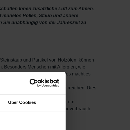
schaffen Ihnen zusätzliche Luft zum Atmen.
nt mühelos Pollen, Staub und andere
nen Sie unabhängig von der Jahreszeit zu
, Steinstaub und Partikel von Holzöfen, können
n. Besonders Menschen mit Allergien, wie
viele Partikel in der Raumluft. Dies macht es
uft, bevor sie Ihre Wohnbereiche erreichen. Dies
bringen und zu schlafen.
aus der abgesaugten Raumluft in Ihrem
Über Cookies
in leise betrieben und der Energieverbrauch