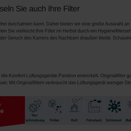
ndirme Sanayi ve Ticaret Limitet Şirketi: Web Sitesi Çerezleri
ln Sie auch Ihre Filter
Privacyverklaringen
onal: Privacy Policy
frei durchatmen kann. Daher bieten wir eine große Auswahl an F
atenschutz
n Sie vielleicht Ihre Filter im Herbst durch ein Hygienefilterset
świadczenie o ochronie danych Zehnder
er Geruch des Kamins des Nachbarn draußen bleibt. Schauen 
ivacy Policy
GmbH
 die Komfort-Lüftungsgeräte Pandion entwickelt. Originalfilter g
. Mit Originalfiltern verbraucht das Lüftungsgerät weniger Strom