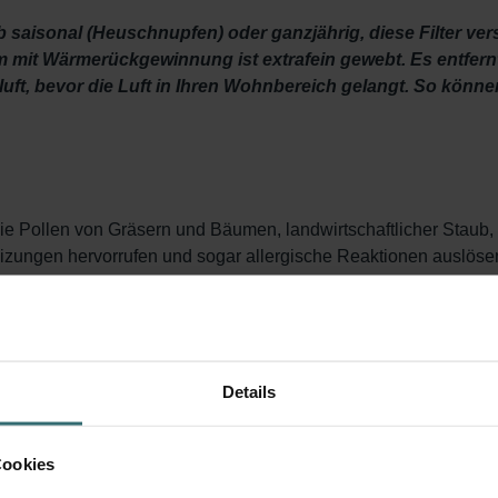
 saisonal (Heuschnupfen) oder ganzjährig, diese Filter ver
tem mit Wärmerückgewinnung ist extrafein gewebt. Es entfer
enluft, bevor die Luft in Ihren Wohnbereich gelangt. So kön
 wie Pollen von Gräsern und Bäumen, landwirtschaftlicher Staub
izungen hervorrufen und sogar allergische Reaktionen auslöse
ster öffnen oder lüften, ohne die Luft zu filtern, sammeln sich 
ilter aus diesem Filterset diese Partikel aus der frischen Außenl
s Ihnen ermöglicht, sich besser zu konzentrieren, Leistung zu er
n Grobstaubfilter. Dieser Filter verhindert, dass sich Schmutz 
Details
 die Lebensdauer Ihres Systems verlängert, das Gerät weiterh
Cookies