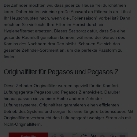
Bei Zehnder möchten wir, dass jeder zu Hause frei durchatmen
Zehnder Group UK Limited: Privacy Policy
kann. Daher bieten wir eine große Auswahl an Filtersets an. Lässt
Zehnder Group Deutschland GmbH
Ihr Heuschnupfen nach, wenn die „Pollensaison“ vorbei ist? Dann
möchten Sie vielleicht Ihre Filter im Herbst durch ein
Hygienefilterset ersetzen. Dieses Set sorgt dafür, dass Sie eine
gesunde Raumluft genießen können, während der Geruch des
Kamins des Nachbarn draußen bleibt. Schauen Sie sich das
gesamte Zehnder-Sortiment an, um die perfekte Passform zu
finden.
Originalfilter für Pegasos und Pegasos Z
Diese Zehnder Originalfilter wurden speziell für die Komfort-
Lüftungsgeräte Pegasos und Pegasos Z entwickelt. Darüber
hinaus passen sie zu einer Reihe anderer Zehnder
Lüftungssysteme. Originalfilter garantieren einen effizienten
Betrieb des Systems und sorgen für eine längere Lebensdauer. Mit
Originalfiltern verbraucht das Lüftungsgerät weniger Strom als mit
Nicht-Originalfiltern.