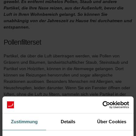
gewebt. Es entfernt mühelos Pollen, Staub und andere
Partikel, die Ihre Nase reizen, aus der Außenluft, bevor die
Luft in Ihren Wohnbereich gelangt. So können Sie
unabhängig von der Jahreszeit zu Hause frei durchatmen und
entspannen.
Pollenfilterset
Partikel, die über die Luft übertragen werden, wie Pollen von
Gräsern und Bäumen, landwirtschaftlicher Staub, Steinstaub und
Partikel von Holzöfen, können in die Atemwege gelangen. Dort
können sie Reizungen hervorrufen und sogar allergische
Reaktionen auslösen. Besonders Menschen mit Allergien, wie
Heuschnupfen, leiden darunter. Wenn Sie ein Fenster öffnen oder
lüften, ohne die Luft zu filtern, sammeln sich viele Partikel in der
Raumluft. Dies macht es Allergikern schwer, sich zu entspannen.
Um dieses Problem zu lösen, filtert der Pollenfilter aus diesem
Filterset diese Partikel aus der frischen Außenluft, bevor sie Ihre
Wohnbereiche erreichen. Dies führt zu einer besseren
Zustimmung
Details
Über Cookies
Raumluftqualität, die es Ihnen ermöglicht, sich besser zu
konzentrieren, Leistung zu erbringen und zu schlafen.