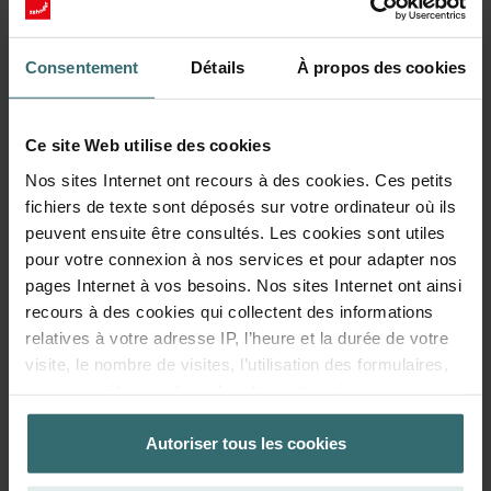
Consentement
Détails
À propos des cookies
Set de filtres de protection du système -
Zehnder ComfoAir 200 | Origine Zehnder
Ce site Web utilise des cookies
Lot de filtres pour protéger votre système de ventilation des
impuretés et plus de confort à la maison - CRS (G4) / CRS
Nos sites Internet ont recours à des cookies. Ces petits
(G4)
fichiers de texte sont déposés sur votre ordinateur où ils
Numéro de catalogue: 400100014
peuvent ensuite être consultés. Les cookies sont utiles
ComfoAir 200, ComfoAir 225
Ce produit se trouve dans:
pour votre connexion à nos services et pour adapter nos
pages Internet à vos besoins. Nos sites Internet ont ainsi
En stock
La livraison est généralement livré dans les 2 à 5 jours ouvrables
recours à des cookies qui collectent des informations
EUR
relatives à votre adresse IP, l’heure et la durée de votre
44.34
visite, le nombre de visites, l’utilisation des formulaires,
TVA incluse
hors frais d’expédition
vos paramétrages de recherche, votre mise en page, vos
réglages concernant les favoris sur nos sites Internet. La
Ajouter au panier
durée de stockage des cookies est variable.
Autoriser tous les cookies