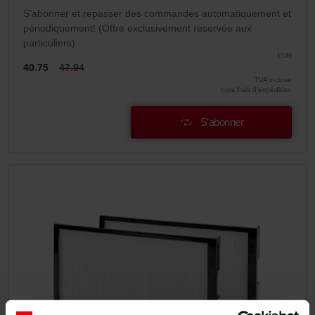
S’abonner et repasser des commandes automatiquement et
périodiquement! (Offre exclusivement réservée aux
particuliers)
EUR
40.75
47.94
TVA incluse
hors frais d’expédition
S’abonner