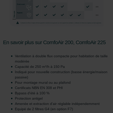
Pour plus de détails, nous vous invitons à prendre
connaissance de notre politique relative aux cookies.
Datenschutzerklärung der Zehnder Group
Zehnder Group AG: Data Privacy
En savoir plus sur ComfoAir 200, ComfoAir 225
Zehnder Group België nv/sa: Déclarations de confidentialité
Zehnder Group Czech Republic s.r.o.: Zásady ochrany
Ventilation à double flux compacte pour habitation de taille
osobních údajů
modérée
Zehnder Group France: Protection des données
Capacité de 250 m³/h à 150 Pa
Zehnder Group Ibérica SAU: Política de privacidad
Indiqué pour nouvelle construction (basse énergie/maison
Zehnder Group Italia S.r.l.: Privacy
passive)
Zehnder Group İç Mekan İklimlendirme Sanayi ve Ticaret
Pour montage mural ou au plafond
Limitet Şirketi: Web Sitesi Çerezleri
Certificats NBN EN 308 et PHI
Bypass d'été à 100 %
Zehnder Group Nederland bv: Privacyverklaringen
Protection antigel
Zehnder Group Sales International: Privacy Policy
Amenée et extraction d'air réglable indépendemment
Zehnder Group Schweiz AG: Datenschutz
Equipé de 2 filtres G4 (en option F7)
Zehnder Polska Sp. z o.o.: Oświadczenie o ochronie