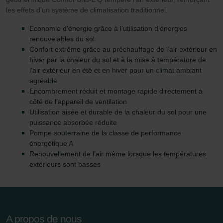
tout autre logiciel correspondant. Cette opération peut
les effets d’un système de climatisation traditionnel.
être réalisée à partir de n’importe quel navigateur Web
usuel. Si l’utilisateur concerné désactive l’enregistrement
Economie d’énergie grâce à l’utilisation d’énergies
renouvelables du sol
des cookies au sein du navigateur Web utilisé, il se peut
Confort extrême grâce au préchauffage de l’air extérieur en
que les fonctionnalités de notre site Web ne soient plus
hiver par la chaleur du sol et à la mise à température de
disponibles dans leur intégralité.
l’air extérieur en été et en hiver pour un climat ambiant
agréable
Pour plus de détails, nous vous invitons à prendre
Encombrement réduit et montage rapide directement à
connaissance de notre politique relative aux cookies.
côté de l’appareil de ventilation
Utilisation aisée et durable de la chaleur du sol pour une
puissance absorbée réduite
Pompe souterraine de la classe de performance
Datenschutzerklärung der Zehnder Group
énergétique A
Zehnder Group AG: Data Privacy
Renouvellement de l’air même lorsque les températures
Zehnder Group België nv/sa: Déclarations de confidentialité
extérieurs sont basses
Zehnder Group Czech Republic s.r.o.: Zásady ochrany
osobních údajů
Zehnder Group France: Protection des données
Zehnder Group Ibérica SAU: Política de privacidad
A propos de nous
Zehnder Group Italia S.r.l.: Privacy