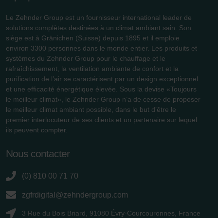
Zehnder Group İç Mekan İklimlendirme Sanayi ve Ticaret
Le Zehnder Group est un fournisseur international leader de
Limitet Şirketi: Web Sitesi Çerezleri
solutions complètes destinées à un climat ambiant sain. Son
Zehnder Group Nederland bv: Privacyverklaringen
siège est à Gränichen (Suisse) depuis 1895 et il emploie
Zehnder Group Sales International: Privacy Policy
environ 3300 personnes dans le monde entier. Les produits et
Zehnder Group Schweiz AG: Datenschutz
systèmes du Zehnder Group pour le chauffage et le
Zehnder Polska Sp. z o.o.: Oświadczenie o ochronie
rafraîchissement, la ventilation ambiante de confort et la
danych Zehnder
purification de l’air se caractérisent par un design exceptionnel
et une efficacité énergétique élevée. Sous la devise «Toujours
Zehnder Group UK Limited: Privacy Policy
le meilleur climat», le Zehnder Group n’a de cesse de proposer
le meilleur climat ambiant possible, dans le but d’être le
premier interlocuteur de ses clients et un partenaire sur lequel
ils peuvent compter.
Nous contacter
(0) 810 00 71 70
zgfrdigital@zehndergroup.com
3 Rue du Bois Briard, 91080 Évry-Courcouronnes, France