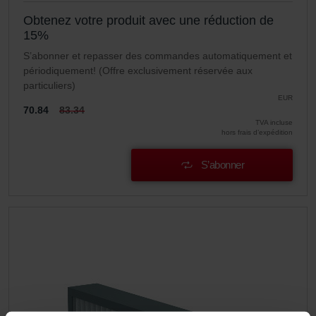
Obtenez votre produit avec une réduction de
15%
S’abonner et repasser des commandes automatiquement et
périodiquement! (Offre exclusivement réservée aux
particuliers)
EUR
70.84
83.34
TVA incluse
hors frais d’expédition
S’abonner