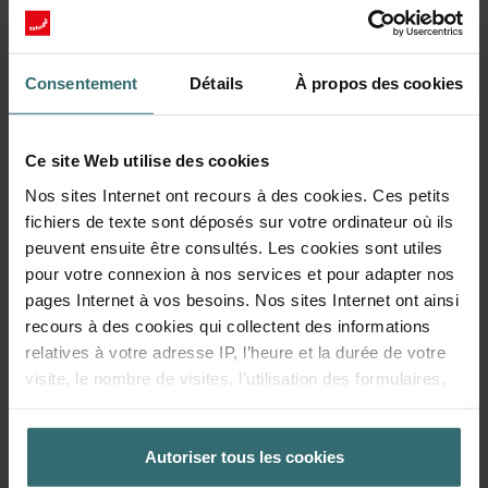
Consentement
Détails
À propos des cookies
Ce site Web utilise des cookies
Nos sites Internet ont recours à des cookies. Ces petits
fichiers de texte sont déposés sur votre ordinateur où ils
Fresh Scent Filter – ComfoWell Filterbox
peuvent ensuite être consultés. Les cookies sont utiles
pour votre connexion à nos services et pour adapter nos
520 | Zehnder Original
pages Internet à vos besoins. Nos sites Internet ont ainsi
Set de filtres pour protéger votre air intérieur contre les
recours à des cookies qui collectent des informations
odeurs et poussières indésirables - 1x ePM10 (M5)
relatives à votre adresse IP, l’heure et la durée de votre
Numéro de catalogue: 990323608
visite, le nombre de visites, l’utilisation des formulaires,
ComfoWell Filterbox 520
Ce produit se trouve dans:
vos paramétrages de recherche, votre mise en page, vos
réglages concernant les favoris sur nos sites Internet. La
En stock
La livraison est généralement livré dans les 2 à 5 jours ouvrables
durée de stockage des cookies est variable.
Autoriser tous les cookies
EUR