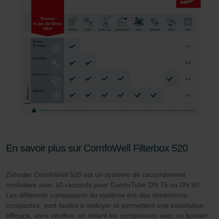
disponibles dans leur intégralité.
Pour plus de détails, nous vous invitons à prendre
connaissance de notre politique relative aux cookies.
Datenschutzerklärung der Zehnder Group
Zehnder Group AG: Data Privacy
Zehnder Group België nv/sa: Déclarations de confidentialité
Zehnder Group Czech Republic s.r.o.: Zásady ochrany
osobních údajů
Zehnder Group France: Protection des données
Zehnder Group Ibérica SAU: Política de privacidad
En savoir plus sur ComfoWell Filterbox 520
Zehnder Group Italia S.r.l.: Privacy
Zehnder Group İç Mekan İklimlendirme Sanayi ve Ticaret
Zehnder ComfoWell 520 est un système de raccordement
Limitet Şirketi: Web Sitesi Çerezleri
modulaire avec 10 raccords pour ComfoTube DN 75 ou DN 90.
Zehnder Group Nederland bv: Privacyverklaringen
Les différents composants du système ont des dimensions
Zehnder Group Sales International: Privacy Policy
compactes, sont faciles à nettoyer et permettent une installation
Zehnder Group Schweiz AG: Datenschutz
efficace, voire intuitive, en reliant les composants avec un bornier.