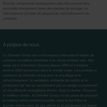
Zehnder Polska Sp. z o.o.: Oświadczenie o ochronie
Tous les composants rectangulaires des kits peuvent être
raccordés directement (avec des bandes de serrage) ou
danych Zehnder
indirectement (à l'aide de plaques de raccordement et de
Zehnder Group UK Limited: Privacy Policy
conduits).
A propos de nous
Le Zehnder Group est un fournisseur international leader de
solutions complètes destinées à un climat ambiant sain. Son
siège est à Gränichen (Suisse) depuis 1895 et il emploie
environ 3300 personnes dans le monde entier. Les produits et
systèmes du Zehnder Group pour le chauffage et le
rafraîchissement, la ventilation ambiante de confort et la
purification de l’air se caractérisent par un design exceptionnel
et une efficacité énergétique élevée. Sous la devise «Toujours
le meilleur climat», le Zehnder Group n’a de cesse de proposer
le meilleur climat ambiant possible, dans le but d’être le
premier interlocuteur de ses clients et un partenaire sur lequel