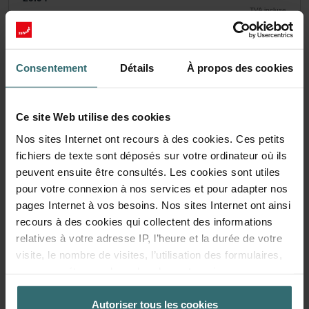
TVA incluse
hors frais d’expédition
Ajouter au panier
Consentement
Détails
À propos des cookies
Obtenez votre produit avec une réduction de
15%
Ce site Web utilise des cookies
S’abonner et repasser des commandes automatiquement et
Nos sites Internet ont recours à des cookies. Ces petits
périodiquement! (Offre exclusivement réservée aux
fichiers de texte sont déposés sur votre ordinateur où ils
particuliers)
peuvent ensuite être consultés. Les cookies sont utiles
EUR
25.45
29.94
pour votre connexion à nos services et pour adapter nos
TVA incluse
pages Internet à vos besoins. Nos sites Internet ont ainsi
hors frais d’expédition
recours à des cookies qui collectent des informations
relatives à votre adresse IP, l’heure et la durée de votre
S’abonner
visite, le nombre de visites, l’utilisation des formulaires,
vos paramétrages de recherche, votre mise en page, vos
réglages concernant les favoris sur nos sites Internet. La
durée de stockage des cookies est variable.
Autoriser tous les cookies