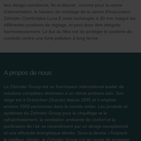
que les fonctionnalités de notre site Web ne soient plus
leur design coordonné, fin et discret : comme pour la vanne
disponibles dans leur intégralité.
d'alimentation, la hauteur de montage de la vanne d'évacuation
Zehnder ComfoValve Luna E reste inchangée à 30 mm malgré les
Pour plus de détails, nous vous invitons à prendre
différentes positions de réglage, et peut donc être intégrée
connaissance de notre politique relative aux cookies.
harmonieusement. Le but du filtre est de protéger le système de
conduits contre une forte pollution à long terme.
Datenschutzerklärung der Zehnder Group
Zehnder Group AG: Data Privacy
Zehnder Group België nv/sa: Déclarations de confidentialité
A propos de nous
Zehnder Group Czech Republic s.r.o.: Zásady ochrany
osobních údajů
Le Zehnder Group est un fournisseur international leader de
Zehnder Group France: Protection des données
solutions complètes destinées à un climat ambiant sain. Son
Zehnder Group Ibérica SAU: Política de privacidad
siège est à Gränichen (Suisse) depuis 1895 et il emploie
Zehnder Group Italia S.r.l.: Privacy
environ 3300 personnes dans le monde entier. Les produits et
systèmes du Zehnder Group pour le chauffage et le
Zehnder Group İç Mekan İklimlendirme Sanayi ve Ticaret
rafraîchissement, la ventilation ambiante de confort et la
Limitet Şirketi: Web Sitesi Çerezleri
purification de l’air se caractérisent par un design exceptionnel
Zehnder Group Nederland bv: Privacyverklaringen
et une efficacité énergétique élevée. Sous la devise «Toujours
Zehnder Group Sales International: Privacy Policy
le meilleur climat», le Zehnder Group n’a de cesse de proposer