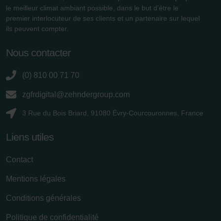
Zehnder Group Schweiz AG: Datenschutz
le meilleur climat ambiant possible, dans le but d’être le
Zehnder Polska Sp. z o.o.: Oświadczenie o ochronie
premier interlocuteur de ses clients et un partenaire sur lequel
danych Zehnder
ils peuvent compter.
Zehnder Group UK Limited: Privacy Policy
Nous contacter
(0) 810 00 71 70
zgfrdigital@zehndergroup.com
3 Rue du Bois Briard, 91080 Évry-Courcouronnes, France
Liens utiles
Contact
Mentions légales
Conditions générales
Politique de confidentialité