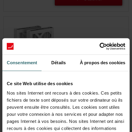
Consentement
Détails
À propos des cookies
Jeu de filtres 2x Coarse 60% (G4)
Cet ensemble se compose de 2x filtres Grossier 60% (G4).
Ce site Web utilise des cookies
Numéro de catalogue: 527004690
Nos sites Internet ont recours à des cookies. Ces petits
ComfoAir 150
Multi 100/150
Ce produit se trouve dans:
,
fichiers de texte sont déposés sur votre ordinateur où ils
peuvent ensuite être consultés. Les cookies sont utiles
En stock
pour votre connexion à nos services et pour adapter nos
La livraison est généralement livré dans les 2 à 5 jours ouvrables
EUR
pages Internet à vos besoins. Nos sites Internet ont ainsi
40.14
recours à des cookies qui collectent des informations
TVA incluse