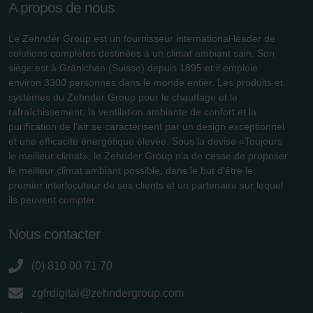
Zehnder Group Italia S.r.l.: Privacy
A propos de nous
Zehnder Group İç Mekan İklimlendirme Sanayi ve Ticaret
Limitet Şirketi: Web Sitesi Çerezleri
Le Zehnder Group est un fournisseur international leader de
Zehnder Group Nederland bv: Privacyverklaringen
solutions complètes destinées à un climat ambiant sain. Son
siège est à Gränichen (Suisse) depuis 1895 et il emploie
Zehnder Group Sales International: Privacy Policy
environ 3300 personnes dans le monde entier. Les produits et
Zehnder Group Schweiz AG: Datenschutz
systèmes du Zehnder Group pour le chauffage et le
Zehnder Polska Sp. z o.o.: Oświadczenie o ochronie
rafraîchissement, la ventilation ambiante de confort et la
danych Zehnder
purification de l’air se caractérisent par un design exceptionnel
Zehnder Group UK Limited: Privacy Policy
et une efficacité énergétique élevée. Sous la devise «Toujours
le meilleur climat», le Zehnder Group n’a de cesse de proposer
le meilleur climat ambiant possible, dans le but d’être le
premier interlocuteur de ses clients et un partenaire sur lequel
ils peuvent compter.
Nous contacter
(0) 810 00 71 70
zgfrdigital@zehndergroup.com