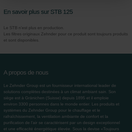
de cookies par nos sites Internet en paramétrant en
En savoir plus sur STB 125
conséquence le navigateur Web utilisé afin d’empêcher
durablement tout enregistrement de cookies sur votre
ordinateur. Vous pouvez en outre effacer à tout moment
Le STB n'est plus en production.
les cookies déjà enregistrés via un navigateur Web ou
Les filtres originaux Zehnder pour ce produit sont toujours produits
et sont disponibles.
tout autre logiciel correspondant. Cette opération peut
être réalisée à partir de n’importe quel navigateur Web
usuel. Si l’utilisateur concerné désactive l’enregistrement
des cookies au sein du navigateur Web utilisé, il se peut
que les fonctionnalités de notre site Web ne soient plus
A propos de nous
disponibles dans leur intégralité.
Le Zehnder Group est un fournisseur international leader de
Pour plus de détails, nous vous invitons à prendre
solutions complètes destinées à un climat ambiant sain. Son
connaissance de notre politique relative aux cookies.
siège est à Gränichen (Suisse) depuis 1895 et il emploie
environ 3300 personnes dans le monde entier. Les produits et
systèmes du Zehnder Group pour le chauffage et le
rafraîchissement, la ventilation ambiante de confort et la
Datenschutzerklärung der Zehnder Group
purification de l’air se caractérisent par un design exceptionnel
Zehnder Group AG: Data Privacy
et une efficacité énergétique élevée. Sous la devise «Toujours