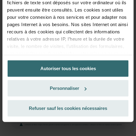
fichiers de texte sont déposés sur votre ordinateur où ils
26.42
31.08
peuvent ensuite être consultés. Les cookies sont utiles
TVA incluse
hors frais d’expédition
pour votre connexion à nos services et pour adapter nos
pages Internet à vos besoins. Nos sites Internet ont ainsi
S’abonner
recours à des cookies qui collectent des informations
relatives à votre adresse IP, l’heure et la durée de votre
visite, le nombre de visites, l’utilisation des formulaires,
vos paramétrages de recherche, votre mise en page, vos
réglages concernant les favoris sur nos sites Internet. La
durée de stockage des cookies est variable.
Autoriser tous les cookies
La base juridique concernant la fonctionnalité des
Personnaliser
cookies est l’art. 6, par. 1, al. 1 let. f du Règlement
général de l’UE sur la protection des données, ainsi que
l'art 6, par. 1, al.1 let. a du Règlement général de l’UE sur
Refuser sauf les cookies nécessaires
la protection des données pour touts les cookies qui
analyse le comportement des utilisateurs.
Vous pouvez empêcher à tout moment l’enregistrement