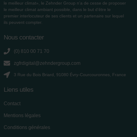
Zehnder Group België nv/sa: Déclarations de confidentialité
le meilleur climat», le Zehnder Group n’a de cesse de proposer
Zehnder Group Czech Republic s.r.o.: Zásady ochrany
le meilleur climat ambiant possible, dans le but d’être le
osobních údajů
premier interlocuteur de ses clients et un partenaire sur lequel
ils peuvent compter.
Zehnder Group France: Protection des données
Zehnder Group Ibérica SAU: Política de privacidad
Nous contacter
Zehnder Group Italia S.r.l.: Privacy
Zehnder Group İç Mekan İklimlendirme Sanayi ve Ticaret
(0) 810 00 71 70
Limitet Şirketi: Web Sitesi Çerezleri
Zehnder Group Nederland bv: Privacyverklaringen
zgfrdigital@zehndergroup.com
Zehnder Group Sales International: Privacy Policy
Zehnder Group Schweiz AG: Datenschutz
3 Rue du Bois Briard, 91080 Évry-Courcouronnes, France
Zehnder Polska Sp. z o.o.: Oświadczenie o ochronie
Liens utiles
danych Zehnder
Zehnder Group UK Limited: Privacy Policy
Contact
Mentions légales
Conditions générales