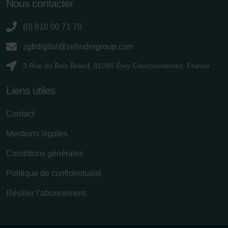
Nous contacter
Zehnder Group France: Protection des données
Zehnder Group Ibérica SAU: Política de privacidad
(0) 810 00 71 70
Zehnder Group Italia S.r.l.: Privacy
Zehnder Group İç Mekan İklimlendirme Sanayi ve Ticaret
zgfrdigital@zehndergroup.com
Limitet Şirketi: Web Sitesi Çerezleri
3 Rue du Bois Briard, 91080 Évry-Courcouronnes, France
Zehnder Group Nederland bv: Privacyverklaringen
Zehnder Group Sales International: Privacy Policy
Liens utiles
Zehnder Group Schweiz AG: Datenschutz
Zehnder Polska Sp. z o.o.: Oświadczenie o ochronie
Contact
danych Zehnder
Zehnder Group UK Limited: Privacy Policy
Mentions légales
Conditions générales
Politique de confidentialité
Résilier l’abonnement