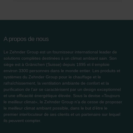
durablement tout enregistrement de cookies sur votre
ordinateur. Vous pouvez en outre effacer à tout moment
les cookies déjà enregistrés via un navigateur Web ou
tout autre logiciel correspondant. Cette opération peut
être réalisée à partir de n’importe quel navigateur Web
usuel. Si l’utilisateur concerné désactive l’enregistrement
A propos de nous
des cookies au sein du navigateur Web utilisé, il se peut
que les fonctionnalités de notre site Web ne soient plus
Le Zehnder Group est un fournisseur international leader de
solutions complètes destinées à un climat ambiant sain. Son
disponibles dans leur intégralité.
siège est à Gränichen (Suisse) depuis 1895 et il emploie
environ 3300 personnes dans le monde entier. Les produits et
Pour plus de détails, nous vous invitons à prendre
systèmes du Zehnder Group pour le chauffage et le
connaissance de notre politique relative aux cookies.
rafraîchissement, la ventilation ambiante de confort et la
purification de l’air se caractérisent par un design exceptionnel
et une efficacité énergétique élevée. Sous la devise «Toujours
le meilleur climat», le Zehnder Group n’a de cesse de proposer
Datenschutzerklärung der Zehnder Group
le meilleur climat ambiant possible, dans le but d’être le
Zehnder Group AG: Data Privacy
premier interlocuteur de ses clients et un partenaire sur lequel
Zehnder Group België nv/sa: Déclarations de confidentialité
ils peuvent compter.
Zehnder Group Czech Republic s.r.o.: Zásady ochrany
osobních údajů