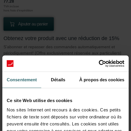
77.28
TVA incluse
hors frais d’expédition
Ajouter au panier
Obtenez votre produit avec une réduction de 15%
S’abonner et repasser des commandes automatiquement et
périodiquement! (Offre exclusivement réservée aux particuliers)
EUR
65.69
77.28
TVA incluse
hors frais d’expédition
Consentement
Détails
À propos des cookies
S’abonner
Ce site Web utilise des cookies
Nos sites Internet ont recours à des cookies. Ces petits
En savoir plus sur notre Filtre Coarse 60%
fichiers de texte sont déposés sur votre ordinateur où ils
(G4)
peuvent ensuite être consultés. Les cookies sont utiles
pour votre connexion à nos services et pour adapter nos