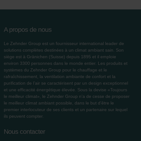
Zehnder Group Ibérica SAU: Política de privacidad
Zehnder Group Italia S.r.l.: Privacy
Zehnder Group İç Mekan İklimlendirme Sanayi ve Ticaret
A propos de nous
Limitet Şirketi: Web Sitesi Çerezleri
Zehnder Group Nederland bv: Privacyverklaringen
Le Zehnder Group est un fournisseur international leader de
Zehnder Group Sales International: Privacy Policy
solutions complètes destinées à un climat ambiant sain. Son
Zehnder Group Schweiz AG: Datenschutz
siège est à Gränichen (Suisse) depuis 1895 et il emploie
Zehnder Polska Sp. z o.o.: Oświadczenie o ochronie
environ 3300 personnes dans le monde entier. Les produits et
danych Zehnder
systèmes du Zehnder Group pour le chauffage et le
Zehnder Group UK Limited: Privacy Policy
rafraîchissement, la ventilation ambiante de confort et la
purification de l’air se caractérisent par un design exceptionnel
et une efficacité énergétique élevée. Sous la devise «Toujours
le meilleur climat», le Zehnder Group n’a de cesse de proposer
le meilleur climat ambiant possible, dans le but d’être le
premier interlocuteur de ses clients et un partenaire sur lequel
ils peuvent compter.
Nous contacter