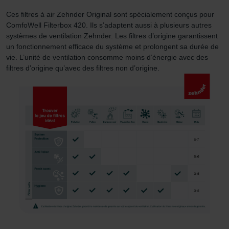
ordinateur. Vous pouvez en outre effacer à tout moment
Ces filtres à air Zehnder Original sont spécialement conçus pour
les cookies déjà enregistrés via un navigateur Web ou
ComfoWell Filterbox 420. Ils s’adaptent aussi à plusieurs autres
tout autre logiciel correspondant. Cette opération peut
systèmes de ventilation Zehnder. Les filtres d’origine garantissent
être réalisée à partir de n’importe quel navigateur Web
un fonctionnement efficace du système et prolongent sa durée de
usuel. Si l’utilisateur concerné désactive l’enregistrement
vie. L’unité de ventilation consomme moins d’énergie avec des
des cookies au sein du navigateur Web utilisé, il se peut
filtres d’origine qu’avec des filtres non d’origine.
que les fonctionnalités de notre site Web ne soient plus
disponibles dans leur intégralité.
Pour plus de détails, nous vous invitons à prendre
connaissance de notre politique relative aux cookies.
Datenschutzerklärung der Zehnder Group
Zehnder Group AG: Data Privacy
Zehnder Group België nv/sa: Déclarations de confidentialité
Zehnder Group Czech Republic s.r.o.: Zásady ochrany
osobních údajů
Zehnder Group France: Protection des données