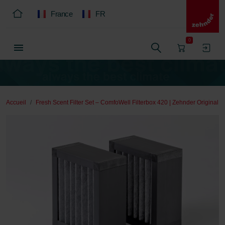
France
FR
0
Accueil
Fresh Scent Filter Set – ComfoWell Filterbox 420 | Zehnder Original