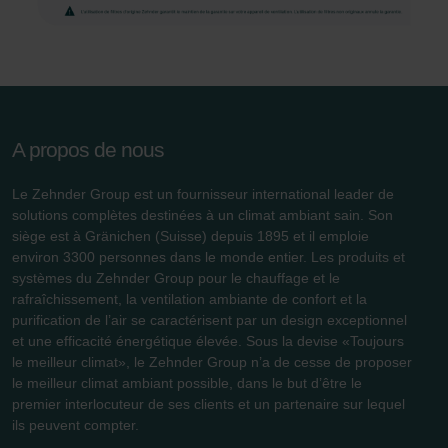
osobních údajů
Zehnder Group France: Protection des données
Zehnder Group Ibérica SAU: Política de privacidad
Zehnder Group Italia S.r.l.: Privacy
Zehnder Group İç Mekan İklimlendirme Sanayi ve Ticaret
Limitet Şirketi: Web Sitesi Çerezleri
Zehnder Group Nederland bv: Privacyverklaringen
A propos de nous
Zehnder Group Sales International: Privacy Policy
Zehnder Group Schweiz AG: Datenschutz
Le Zehnder Group est un fournisseur international leader de
solutions complètes destinées à un climat ambiant sain. Son
Zehnder Polska Sp. z o.o.: Oświadczenie o ochronie
siège est à Gränichen (Suisse) depuis 1895 et il emploie
danych Zehnder
environ 3300 personnes dans le monde entier. Les produits et
Zehnder Group UK Limited: Privacy Policy
systèmes du Zehnder Group pour le chauffage et le
rafraîchissement, la ventilation ambiante de confort et la
purification de l’air se caractérisent par un design exceptionnel
et une efficacité énergétique élevée. Sous la devise «Toujours
le meilleur climat», le Zehnder Group n’a de cesse de proposer
le meilleur climat ambiant possible, dans le but d’être le
premier interlocuteur de ses clients et un partenaire sur lequel
ils peuvent compter.