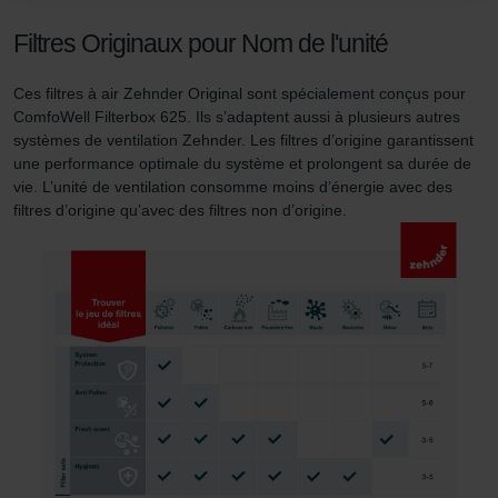
durablement tout enregistrement de cookies sur votre
Filtres Originaux pour Nom de l'unité
ordinateur. Vous pouvez en outre effacer à tout moment
les cookies déjà enregistrés via un navigateur Web ou
Ces filtres à air Zehnder Original sont spécialement conçus pour
tout autre logiciel correspondant. Cette opération peut
ComfoWell Filterbox 625. Ils s’adaptent aussi à plusieurs autres
être réalisée à partir de n’importe quel navigateur Web
systèmes de ventilation Zehnder. Les filtres d’origine garantissent
usuel. Si l’utilisateur concerné désactive l’enregistrement
une performance optimale du système et prolongent sa durée de
des cookies au sein du navigateur Web utilisé, il se peut
vie. L’unité de ventilation consomme moins d’énergie avec des
que les fonctionnalités de notre site Web ne soient plus
filtres d’origine qu’avec des filtres non d’origine.
disponibles dans leur intégralité.
Pour plus de détails, nous vous invitons à prendre
connaissance de notre politique relative aux cookies.
Datenschutzerklärung der Zehnder Group
Zehnder Group AG: Data Privacy
Zehnder Group België nv/sa: Déclarations de confidentialité
Zehnder Group Czech Republic s.r.o.: Zásady ochrany