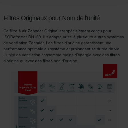
conséquence le navigateur Web utilisé afin d’empêcher
durablement tout enregistrement de cookies sur votre
ordinateur. Vous pouvez en outre effacer à tout moment
Filtres Originaux pour Nom de l'unité
les cookies déjà enregistrés via un navigateur Web ou
tout autre logiciel correspondant. Cette opération peut
Ce filtre à air Zehnder Original est spécialement conçu pour
être réalisée à partir de n’importe quel navigateur Web
ISODefroster DN160. Il s’adapte aussi à plusieurs autres systèmes
usuel. Si l’utilisateur concerné désactive l’enregistrement
de ventilation Zehnder. Les filtres d’origine garantissent une
performance optimale du système et prolongent sa durée de vie.
des cookies au sein du navigateur Web utilisé, il se peut
L’unité de ventilation consomme moins d’énergie avec des filtres
que les fonctionnalités de notre site Web ne soient plus
d’origine qu’avec des filtres non d’origine.
disponibles dans leur intégralité.
Pour plus de détails, nous vous invitons à prendre
connaissance de notre politique relative aux cookies.
Datenschutzerklärung der Zehnder Group
Zehnder Group AG: Data Privacy
Zehnder Group België nv/sa: Déclarations de confidentialité
Zehnder Group Czech Republic s.r.o.: Zásady ochrany