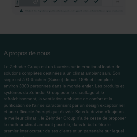
osobních údajů
Zehnder Group France: Protection des données
Zehnder Group Ibérica SAU: Política de privacidad
Zehnder Group Italia S.r.l.: Privacy
Zehnder Group İç Mekan İklimlendirme Sanayi ve Ticaret
Limitet Şirketi: Web Sitesi Çerezleri
Zehnder Group Nederland bv: Privacyverklaringen
A propos de nous
Zehnder Group Sales International: Privacy Policy
Zehnder Group Schweiz AG: Datenschutz
Le Zehnder Group est un fournisseur international leader de
Zehnder Polska Sp. z o.o.: Oświadczenie o ochronie
solutions complètes destinées à un climat ambiant sain. Son
danych Zehnder
siège est à Gränichen (Suisse) depuis 1895 et il emploie
Zehnder Group UK Limited: Privacy Policy
environ 3300 personnes dans le monde entier. Les produits et
systèmes du Zehnder Group pour le chauffage et le
rafraîchissement, la ventilation ambiante de confort et la
purification de l’air se caractérisent par un design exceptionnel
et une efficacité énergétique élevée. Sous la devise «Toujours
le meilleur climat», le Zehnder Group n’a de cesse de proposer
le meilleur climat ambiant possible, dans le but d’être le
premier interlocuteur de ses clients et un partenaire sur lequel