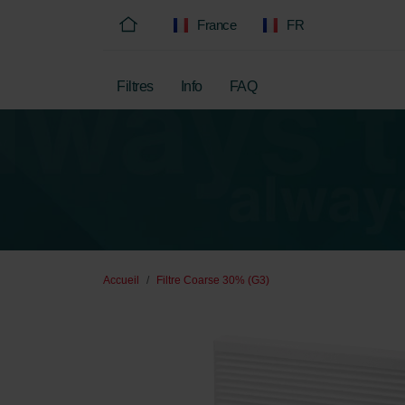
France
FR
Filtres
Info
FAQ
Accueil
Filtre Coarse 30% (G3)