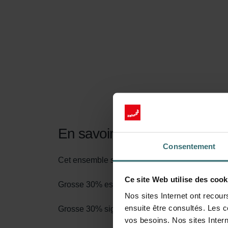
En savoir plus sur notre Fil
Consentement
Cet ensemble se compose de 1x filtre Grossier
Ce site Web utilise des cook
Grosse 30% est le nom selon la nouvelle norme 
Nos sites Internet ont recour
ensuite être consultés. Les c
Grosse 30% signifie qu'au moins 30% des particu
vos besoins. Nos sites Intern