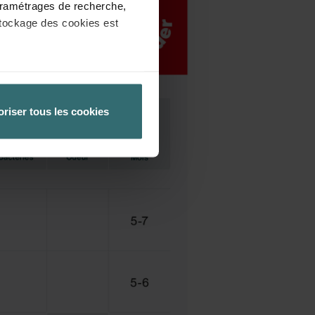
 paramétrages de recherche,
stockage des cookies est
èglement général de l’UE sur la
 la protection des données
oriser tous les cookies
 paramétrant en conséquence
tre ordinateur. Vous pouvez
re logiciel correspondant.
ateur concerné désactive
ités de notre site Web ne
ux cookies.