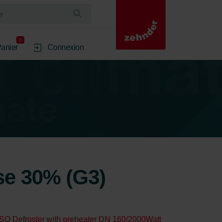
0
anier
Connexion
rse 30% (G3)
ISO Defroster with preheater DN 160/2000Watt