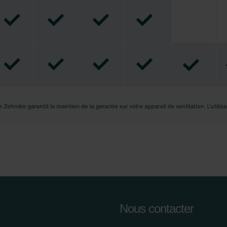
cy
clarations de confidentialité
 s.r.o.: Zásady ochrany osobních údajů
tion des données
lítica de privacidad
ivacy
ndirme Sanayi ve Ticaret Limitet Şirketi: Web Sitesi Çerezleri
Privacyverklaringen
onal: Privacy Policy
atenschutz
świadczenie o ochronie danych Zehnder
ivacy Policy
Nous contacter