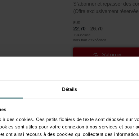
S’abonner et repasser des c
(Offre exclusivement réservée 
EUR
22.70
26.70
TVA incluse
hors frais d’expédition
S’abonner
tre Coarse 30% (G3)
Détails
 30% (G3).
ies
de filtre ISO 16890. Le coarse se réfère aux particules >10 mic
s à des cookies. Ces petits fichiers de texte sont déposés sur vo
ookies sont utiles pour votre connexion à nos services et pour a
les dans l'intervalle de taille >10 microns sont éliminées. G3 e
et ont ainsi recours à des cookies qui collectent des information