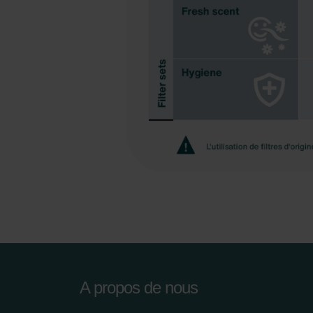
Zehnder Group AG: Data Priva
Zehnder Group België nv/sa: Dé
Zehnder Group Czech Republic
Zehnder Group France: Protec
Zehnder Group Ibérica SAU: Po
Zehnder Group Italia S.r.l.: Pr
Zehnder Group İç Mekan İklimle
Zehnder Group Nederland bv: 
Zehnder Group Sales Internati
Zehnder Group Schweiz AG: D
Zehnder Polska Sp. z o.o.: O
Zehnder Group UK Limited: Pr
A propos de nous