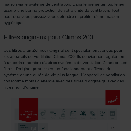
maison via le système de ventilation. Dans le même temps, le jeu
que les fonctionnalités de notre site Web ne soient plus
assure une bonne protection de votre unité de ventilation. Tout
disponibles dans leur intégralité.
pour que vous puissiez vous détendre et profiter d'une maison
hygiénique.
Pour plus de détails, nous vous invitons à prendre
connaissance de notre politique relative aux cookies.
Filtres originaux pour Climos 200
Ces filtres à air Zehnder Original sont spécialement conçus pour
Datenschutzerklärung der Zehnder Group
les appareils de ventilation Climos 200. Ils conviennent également
Zehnder Group AG: Data Privacy
à un certain nombre d'autres systèmes de ventilation Zehnder. Les
Zehnder Group België nv/sa: Déclarations de confidentialité
filtres d'origine garantissent un fonctionnement efficace du
Zehnder Group Czech Republic s.r.o.: Zásady ochrany
système et une durée de vie plus longue. L'appareil de ventilation
consomme moins d'énergie avec des filtres d'origine qu'avec des
osobních údajů
filtres non d'origine.
Zehnder Group France: Protection des données
Zehnder Group Ibérica SAU: Política de privacidad
Zehnder Group Italia S.r.l.: Privacy
Zehnder Group İç Mekan İklimlendirme Sanayi ve Ticaret
Limitet Şirketi: Web Sitesi Çerezleri
Zehnder Group Nederland bv: Privacyverklaringen
Zehnder Group Sales International: Privacy Policy