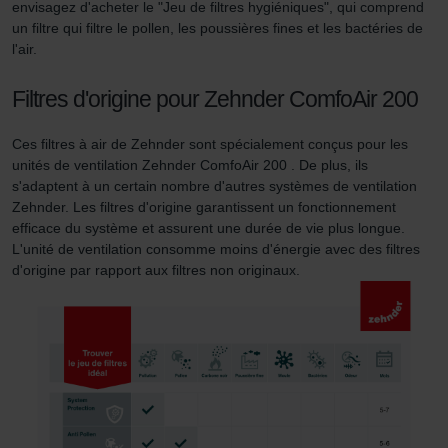
que les fonctionnalités de notre site Web ne soient plus
envisagez d'acheter le "Jeu de filtres hygiéniques", qui comprend
disponibles dans leur intégralité.
un filtre qui filtre le pollen, les poussières fines et les bactéries de
l'air.
Pour plus de détails, nous vous invitons à prendre
Filtres d'origine pour Zehnder ComfoAir 200
connaissance de notre politique relative aux cookies.
Ces filtres à air de Zehnder sont spécialement conçus pour les
unités de ventilation Zehnder ComfoAir 200 . De plus, ils
Datenschutzerklärung der Zehnder Group
s'adaptent à un certain nombre d'autres systèmes de ventilation
Zehnder Group AG: Data Privacy
Zehnder. Les filtres d'origine garantissent un fonctionnement
Zehnder Group België nv/sa: Déclarations de confidentialité
efficace du système et assurent une durée de vie plus longue.
Zehnder Group Czech Republic s.r.o.: Zásady ochrany
L'unité de ventilation consomme moins d'énergie avec des filtres
osobních údajů
d'origine par rapport aux filtres non originaux.
Zehnder Group France: Protection des données
Zehnder Group Ibérica SAU: Política de privacidad
Zehnder Group Italia S.r.l.: Privacy
Zehnder Group İç Mekan İklimlendirme Sanayi ve Ticaret
Limitet Şirketi: Web Sitesi Çerezleri
Zehnder Group Nederland bv: Privacyverklaringen
Zehnder Group Sales International: Privacy Policy