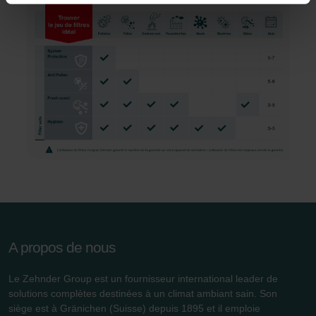
Vous pouvez empêcher à tout moment l’enregistrement
de cookies par nos sites Internet en paramétrant en
conséquence le navigateur Web utilisé afin d’empêcher
durablement tout enregistrement de cookies sur votre
ordinateur. Vous pouvez en outre effacer à tout moment
les cookies déjà enregistrés via un navigateur Web ou
tout autre logiciel correspondant. Cette opération peut
être réalisée à partir de n’importe quel navigateur Web
usuel. Si l’utilisateur concerné désactive l’enregistrement
des cookies au sein du navigateur Web utilisé, il se peut
que les fonctionnalités de notre site Web ne soient plus
disponibles dans leur intégralité.
A propos de nous
Pour plus de détails, nous vous invitons à prendre
connaissance de notre politique relative aux cookies.
Le Zehnder Group est un fournisseur international leader de
solutions complètes destinées à un climat ambiant sain. Son
siège est à Gränichen (Suisse) depuis 1895 et il emploie