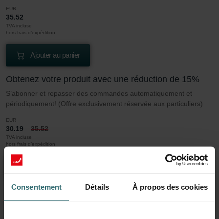
EUR
35.52
TVA incluse
hors frais d’expédition
Ajouter au panier
Obtenez votre produit avec une réduction de 15%
S’abonner et repasser des commandes automatiquement et
périodiquement! (Offre exclusivement réservée aux particuliers)
EUR
30.19
35.52
TVA incluse
hors frais d’expédition
S’abonner
Consentement
Détails
À propos des cookies
En savoir plus sur notre Jeu de filtres Coarse