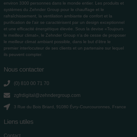
Datenschutzerklärung der Zehnder Group
environ 3300 personnes dans le monde entier. Les produits et
Zehnder Group AG: Data Privacy
systèmes du Zehnder Group pour le chauffage et le
rafraîchissement, la ventilation ambiante de confort et la
Zehnder Group België nv/sa: Déclarations de confidentialité
purification de l’air se caractérisent par un design exceptionnel
Zehnder Group Czech Republic s.r.o.: Zásady ochrany
et une efficacité énergétique élevée. Sous la devise «Toujours
osobních údajů
le meilleur climat», le Zehnder Group n’a de cesse de proposer
Zehnder Group France: Protection des données
le meilleur climat ambiant possible, dans le but d’être le
Zehnder Group Ibérica SAU: Política de privacidad
premier interlocuteur de ses clients et un partenaire sur lequel
Zehnder Group Italia S.r.l.: Privacy
ils peuvent compter.
Zehnder Group İç Mekan İklimlendirme Sanayi ve Ticaret
Limitet Şirketi: Web Sitesi Çerezleri
Nous contacter
Zehnder Group Nederland bv: Privacyverklaringen
Zehnder Group Sales International: Privacy Policy
(0) 810 00 71 70
Zehnder Group Schweiz AG: Datenschutz
zgfrdigital@zehndergroup.com
Zehnder Polska Sp. z o.o.: Oświadczenie o ochronie
danych Zehnder
3 Rue du Bois Briard, 91080 Évry-Courcouronnes, France
Zehnder Group UK Limited: Privacy Policy
Liens utiles
Contact