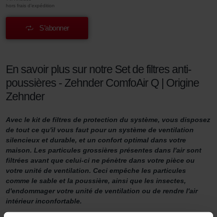
hors frais d’expédition
S’abonner
En savoir plus sur notre Set de filtres anti-
poussières - Zehnder ComfoAir Q | Origine
Zehnder
Avec le kit de filtres de protection du système, vous disposez
de tout ce qu'il vous faut pour un système de ventilation
silencieux et durable, et un confort optimal dans votre
maison. Les particules grossières présentes dans l'air sont
filtrées avant que celui-ci ne pénètre dans votre pièce ou
votre unité de ventilation. Ceci empêche les particules
comme le sable et la poussière, ainsi que les insectes,
d'endommager votre unité de ventilation ou de rendre l'air
intérieur inconfortable.