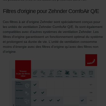
Filtres d'origine pour Zehnder ComfoAir Q/E
Pour plus de détails, nous vous invitons à prendre
connaissance de notre politique relative aux cookies.
Ces filtres à air d'origine Zehnder sont spécialement conçus pour
les unités de ventilation Zehnder ComfoAir Q/E. Ils sont également
compatibles avec d'autres systèmes de ventilation Zehnder. Les
Datenschutzerklärung der Zehnder Group
filtres d'origine garantissent un fonctionnement optimal du système
Zehnder Group AG: Data Privacy
et prolongent sa durée de vie. L'unité de ventilation consomme
Zehnder Group België nv/sa: Déclarations de confidentialité
moins d'énergie avec des filtres d'origine qu'avec des filtres non
Zehnder Group Czech Republic s.r.o.: Zásady ochrany
d'origine.
osobních údajů
Zehnder Group France: Protection des données
Zehnder Group Ibérica SAU: Política de privacidad
Zehnder Group Italia S.r.l.: Privacy
Zehnder Group İç Mekan İklimlendirme Sanayi ve Ticaret
Limitet Şirketi: Web Sitesi Çerezleri
Zehnder Group Nederland bv: Privacyverklaringen
Zehnder Group Sales International: Privacy Policy
Zehnder Group Schweiz AG: Datenschutz