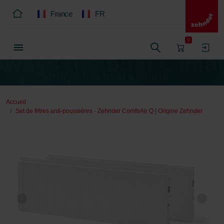
France
FR
0
Accueil
Set de filtres anti-poussières - Zehnder ComfoAir Q | Origine Zehnder