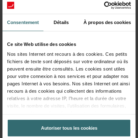
Kit de filtres de protection du système
Vous souhaitez garantir une ventilation optimale de votre maison ?
Consentement
Détails
À propos des cookies
Il est donc important d'entretenir correctement votre système de
ventilation. Pour ce faire, remplacez les filtres de l'unité de
ventilation au moins deux fois par an.
Ce site Web utilise des cookies
Ce kit de filtres remplit deux fonctions. Tout d'abord, il améliore
votre confort en filtrant les particules grossières de l'air extérieur
Nos sites Internet ont recours à des cookies. Ces petits
avant qu'il ne soit insufflé dans vos pièces à vivre. Ceci empêche
fichiers de texte sont déposés sur votre ordinateur où ils
les insectes, le sable, la poussière et bien d'autres éléments
peuvent ensuite être consultés. Les cookies sont utiles
indésirables de pénétrer chez vous. Parallèlement, les filtres
pour votre connexion à nos services et pour adapter nos
empêchent l'accumulation de saletés dans votre unité de
pages Internet à vos besoins. Nos sites Internet ont ainsi
ventilation Zehnder ComfoAir Q/E. Ceci prolonge la durée de vie
de votre système et réduit la consommation d'énergie.
recours à des cookies qui collectent des informations
relatives à votre adresse IP, l’heure et la durée de votre
180 jours de protection
visite, le nombre de visites, l’utilisation des formulaires,
vos paramétrages de recherche, votre mise en page, vos
Ce jeu de filtres vous protège, vous et votre système de
réglages concernant les favoris sur nos sites Internet. La
ventilation, pendant environ 180 jours. Sa conception plissée
durée de stockage des cookies est variable.
Autoriser tous les cookies
augmente la surface de filtration, capturant ainsi davantage de