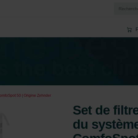
P
 ComfoSpot 50 | Origine Zehnder
Set de filt
du système