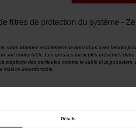
 de filtres de protection du système - 
tème, vous obtenez exactement ce dont vous avez besoin pou
n soit confortable. Les grosses particules présentes dans l'a
 Cela empêche des particules comme le sable et la poussière
tre maison inconfortable.
orrectement ventilée ? Il est donc important de bien entretenir 
entilation au moins deux fois par an.
ils rendent votre maison plus confortable en filtrant les grosses par
Détails
s insectes, le sable, la poussière et bien d'autres choses indé
ir de s'accumuler dans votre unité de ventilation Zehnder ComfoS