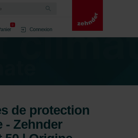
0
anier
Connexion
res de protection
 - Zehnder