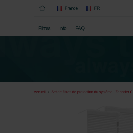
France
FR
Filtres
Info
FAQ
Accueil
Set de filtres de protection du système - Zehnder