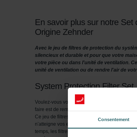
En savoir plus sur notre Set
Origine Zehnder
Avec le jeu de filtres de protection du sys
silencieux et durable et pour que votre maiso
votre pièce ou dans l'unité de ventilation.
unité de ventilation ou de rendre l'air de vo
System Protection Filter Set
Voulez-vous vous assurer que votre maison est c
faire est de remplacer les filtres de l'unité de v
Ce jeu de filtres a deux objectifs. Tout d'abord, 
Consentement
n'atteigne vos espaces de vie. Cela empêche le
temps, les filtres empêchent la saleté dans l'a