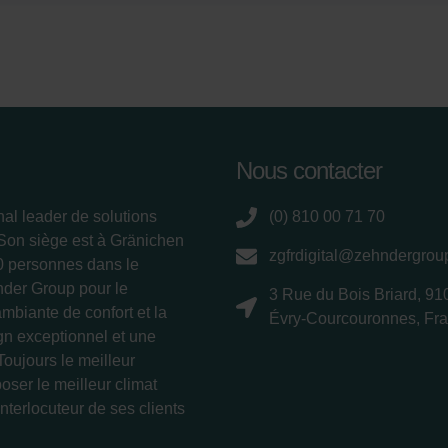
Nous contacter
nal leader de solutions
(0) 810 00 71 70
 Son siège est à Gränichen
zgfrdigital@zehndergro
00 personnes dans le
nder Group pour le
3 Rue du Bois Briard, 91
ambiante de confort et la
Évry-Courcouronnes, Fr
ign exceptionnel et une
Toujours le meilleur
oser le meilleur climat
interlocuteur de ses clients