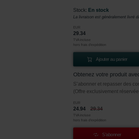
Stock:
En stock
La livraison est généralement livré d
EUR
29.34
TVA incluse
hors frais d’expédition
Ajouter au panier
Obtenez votre produit ave
S’abonner et repasser des c
(Offre exclusivement réservée 
EUR
24.94
29.34
TVA incluse
hors frais d’expédition
S’abonner