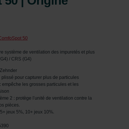
50 | Origine
ComfoSpot 50
otre système de ventilation des impuretés et plus
(G4) / CRS (G4)
r Zehnder
n plissé pour capturer plus de particules
 : empêche les grosses particules et les
aison
tème 2 : protège l'unité de ventilation contre la
vos pièces.
: 5+ jeux 5%, 10+ jeux 10%.
5390