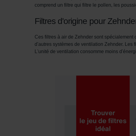
comprend un filtre qui filtre le pollen, les poussi
Pour plus de détails, nous vo
Filtres d'origine pour Zehn
Datenschutzerklärung der Zeh
Zehnder Group AG: Data Priva
Ces filtres à air de Zehnder sont spécialement 
Zehnder Group België nv/sa: Dé
d'autres systèmes de ventilation Zehnder. Les f
Zehnder Group Czech Republic
L'unité de ventilation consomme moins d'énergie 
Zehnder Group France: Protec
Zehnder Group Ibérica SAU: Po
Zehnder Group Italia S.r.l.: Pr
Zehnder Group İç Mekan İklimle
Zehnder Group Nederland bv: 
Zehnder Group Sales Internati
Zehnder Group Schweiz AG: D
Zehnder Polska Sp. z o.o.: O
Zehnder Group UK Limited: Pr