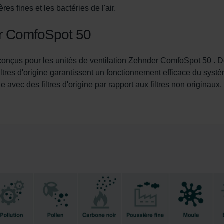
ères fines et les bactéries de l'air.
us invitons à prendre connaissance de notre politique relative a
der ComfoSpot 50
nder Group
cy
conçus pour les unités de ventilation Zehnder ComfoSpot 50 . De
clarations de confidentialité
iltres d'origine garantissent un fonctionnement efficace du syst
 s.r.o.: Zásady ochrany osobních údajů
avec des filtres d'origine par rapport aux filtres non originaux.
tion des données
lítica de privacidad
ivacy
ndirme Sanayi ve Ticaret Limitet Şirketi: Web Sitesi Çerezleri
Privacyverklaringen
onal: Privacy Policy
atenschutz
świadczenie o ochronie danych Zehnder
ivacy Policy