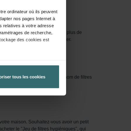
tre ordinateur où ils peuvent
dapter nos pages Internet à
s relatives à votre adresse
sé augmente la surface, capturant plus de
 paramétrages de recherche,
saturés et vous devez les remplacer.
stockage des cookies est
èglement général de l’UE sur la
 la protection des données
oriser tous les cookies
 sont également connus sous le nom de filtres
'air.
 paramétrant en conséquence
tre ordinateur. Vous pouvez
re logiciel correspondant.
ateur concerné désactive
ités de notre site Web ne
 votre maison. Souhaitez-vous avoir un petit
cheter le "Jeu de filtres hygiéniques", qui