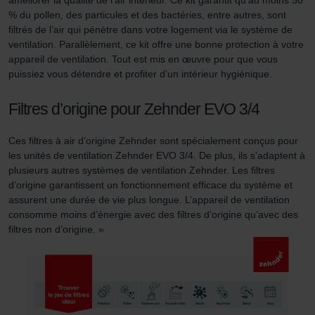
des cookies au sein du navigateur Web utilisé, il se peut
% du pollen, des particules et des bactéries, entre autres, sont
que les fonctionnalités de notre site Web ne soient plus
filtrés de l’air qui pénètre dans votre logement via le système de
disponibles dans leur intégralité.
ventilation. Parallèlement, ce kit offre une bonne protection à votre
appareil de ventilation. Tout est mis en œuvre pour que vous
Pour plus de détails, nous vous invitons à prendre
puissiez vous détendre et profiter d’un intérieur hygiénique.
connaissance de notre politique relative aux cookies.
Filtres d’origine pour Zehnder EVO 3/4
Datenschutzerklärung der Zehnder Group
Ces filtres à air d’origine Zehnder sont spécialement conçus pour
les unités de ventilation Zehnder EVO 3/4. De plus, ils s’adaptent à
Zehnder Group AG: Data Privacy
plusieurs autres systèmes de ventilation Zehnder. Les filtres
Zehnder Group België nv/sa: Déclarations de confidentialité
d’origine garantissent un fonctionnement efficace du système et
Zehnder Group Czech Republic s.r.o.: Zásady ochrany
assurent une durée de vie plus longue. L’appareil de ventilation
osobních údajů
consomme moins d’énergie avec des filtres d’origine qu’avec des
Zehnder Group France: Protection des données
filtres non d’origine. »
Zehnder Group Ibérica SAU: Política de privacidad
Zehnder Group Italia S.r.l.: Privacy
Zehnder Group İç Mekan İklimlendirme Sanayi ve Ticaret
Limitet Şirketi: Web Sitesi Çerezleri
Zehnder Group Nederland bv: Privacyverklaringen