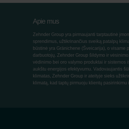
Apie mus
Zehnder Group yra pirmaujanti tarptautinė įmon
sprendimus, užtikrinančius sveiką patalpų klim
būstinė yra Gränichene (Šveicarija), o visame 
darbuotojų. Zehnder Group šildymo ir vėsinimo
vėdinimo bei oro valymo produktai ir sistemos iš
aukštu energijos efektyvumu. Vadovaujantis šū
klimatas, Zehnder Group ir ateityje sieks užtikri
klimatą, kad taptų pirmuoju klientų pasirinkimu i