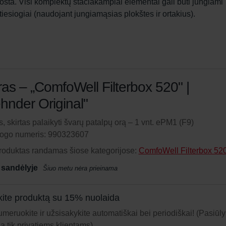
ta. Visi komplektų stačiakampiai elementai gali būti jungiami 
tiesiogiai (naudojant jungiamąsias plokštes ir ortakius).
tras – „ComfoWell Filterbox 520" |
hnder Original"
as, skirtas palaikyti švarų patalpų orą – 1 vnt. ePM1 (F9)
logo numeris: 990323607
roduktas randamas šiose kategorijose:
ComfoWell Filterbox 52
 sandėlyje
Šiuo metu nėra prieinama
ite produktą su 15% nuolaida
meruokite ir užsisakykite automatiškai bei periodiškai! (Pasiūl
ja tik privatiems klientams)