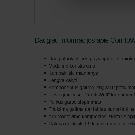
Daugiau informacijos apie ComfoWe
Daugiafunkcis įrenginys apima: slopintuvą,
Modulinė konstrukcija
Kompaktiški matmenys
Lengva valyti
Komponentus galima lengvai ir patikimai
Tiesioginis visų „ComfoWell" komponen
Puikus garso slopinimas
Triukšmą galima dar labiau sumažinti na
Yra montavimo komplektas, skirtas slopin
Galima rinktis iki F9 klasės didelio efekt