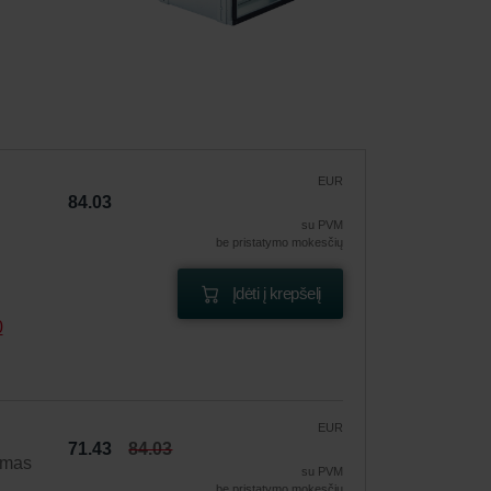
EUR
84.03
su PVM
be pristatymo mokesčių
Įdėti į krepšelį
0
EUR
71.43
84.03
ymas
su PVM
be pristatymo mokesčių