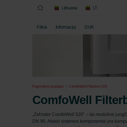
Lithuania
LT
Filtrai
Informacija
DUK
Pagrindinis puslapis
ComfoWell Filterbox 520
ComfoWell Filter
„Zehnder ComfoWell 520" – tai modulinė jungč
DN 90. Atskiri sistemos komponentai yra kompaktiš