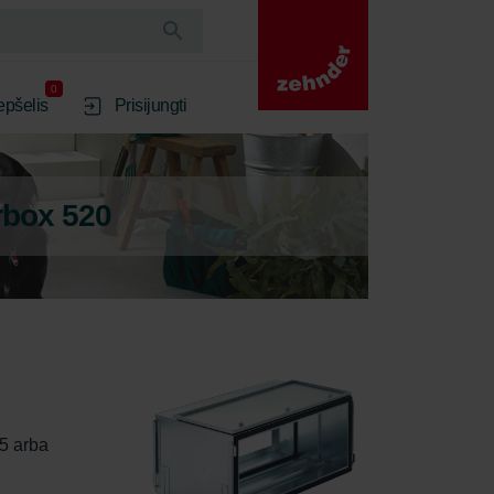
0
epšelis
Prisijungti
rbox 520
5 arba 