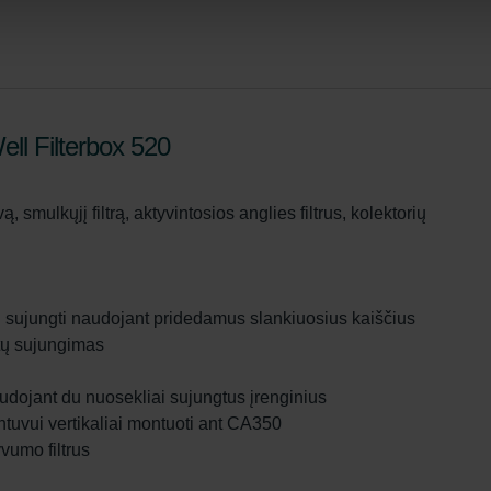
ll Filterbox 520
 smulkųjį filtrą, aktyvintosios anglies filtrus, kolektorių
 sujungti naudojant pridedamus slankiuosius kaiščius
tų sujungimas
udojant du nuosekliai sujungtus įrenginius
tuvui vertikaliai montuoti ant CA350
yvumo filtrus