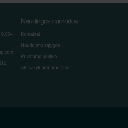
Naudingos nuorodos
 9.00–
Kontaktai
Naudojimo sąlygos
up.com
Privatumo politika
516
Atsisakyti prenumeratos