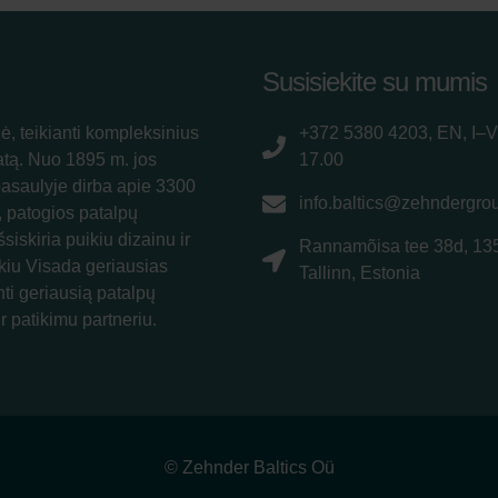
Susisiekite su mumis
ė, teikianti kompleksinius
+372 5380 4203, EN, I–V
atą. Nuo 1895 m. jos
17.00
pasaulyje dirba apie 3300
info.baltics@zehndergro
, patogios patalpų
siskiria puikiu dizainu ir
Rannamõisa tee 38d, 13
kiu Visada geriausias
Tallinn, Estonia
nti geriausią patalpų
r patikimu partneriu.
© Zehnder Baltics Oü