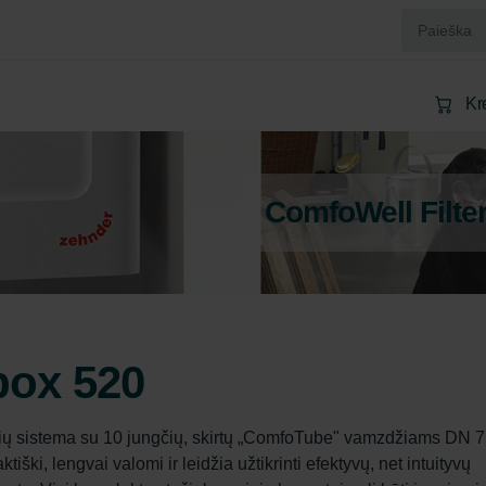
Kr
ComfoWell Filte
box 520
ių sistema su 10 jungčių, skirtų „ComfoTube" vamzdžiams DN 7
ki, lengvai valomi ir leidžia užtikrinti efektyvų, net intuityvų 