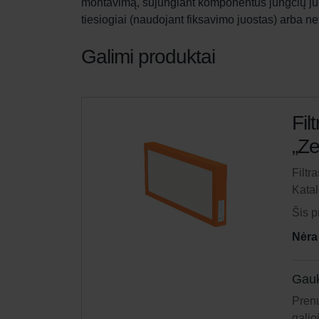
montavimą, sujungiant komponentus jungčių juos
tiesiogiai (naudojant fiksavimo juostas) arba ne
Galimi produktai
Fil
„Ze
Filtr
Kata
Šis p
Nėra
Gauk
Prenu
galio