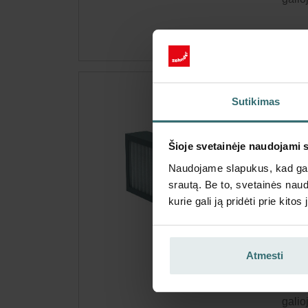
Švi
Sutikimas
520
Filtr
Šioje svetainėje naudojami 
ePM1
Naudojame slapukus, kad galė
Kata
srautą. Be to, svetainės nau
Šis p
kurie gali ją pridėti prie kit
Nėra
Atmesti
Gauk
Prenu
galio