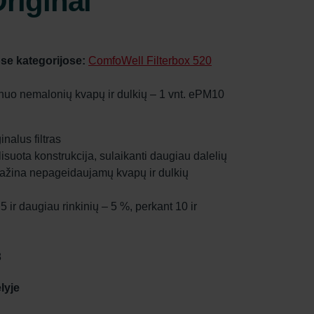
riginal"
se kategorijose:
ComfoWell Filterbox 520
ą nuo nemalonių kvapų ir dulkių – 1 vnt. ePM10
nalus filtras
 plisuota konstrukcija, sulaikanti daugiau dalelių
umažina nepageidaujamų kvapų ir dulkių
5 ir daugiau rinkinių – 5 %, perkant 10 ir
8
lyje