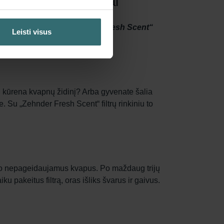
 | „Zehnder Original"
židinio kvapas liktų lauke. „Fresh Scent“
Leisti visus
i kūrena kvapnų židinį? Arba gyvenate šalia
 Su „Zehnder Fresh Scent“ filtrų rinkiniu to
ulaiko nepageidaujamus kvapus. Po maždaug trijų
u pakeitus filtrą, oras išliks švarus ir gaivus.