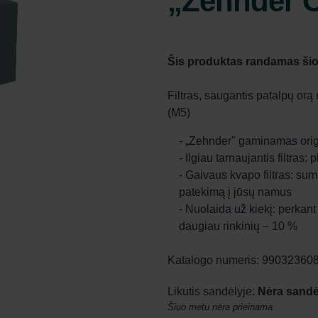
„Zehnder O
Šis produktas randamas šio
Filtras, saugantis patalpų or
(M5)
- „Zehnder" gaminamas origi
- Ilgiau tarnaujantis filtras:
- Gaivaus kvapo filtras: s
patekimą į jūsų namus
- Nuolaida už kiekį: perkant 
daugiau rinkinių – 10 %
Katalogo numeris: 99032360
Likutis sandėlyje:
Nėra sandė
Šiuo metu nėra prieinama