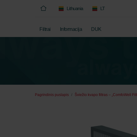
Lithuania
LT
Filtrai
Informacija
DUK
Pagrindinis puslapis
Šviežio kvapo filtras – „ComfoWell Fil