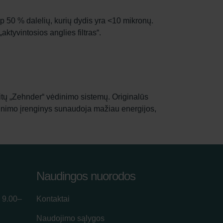
 50 % dalelių, kurių dydis yra <10 mikronų.
tyvintosios anglies filtras“.
 kitų „Zehnder“ vėdinimo sistemų. Originalūs
vėdinimo įrenginys sunaudoja mažiau energijos,
Naudingos nuorodos
 9.00–
Kontaktai
Naudojimo sąlygos