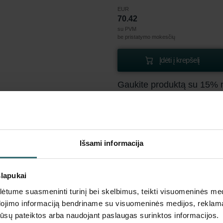
EUR
70.42
su PVM
be pristatymo mokesčių
Įdėti į krepšelį
Gaukite produktą su 15% 
Prenumeruokite ir užsisakykit
galioja tik privatiems klientam
EUR
59.86
70.42
Išsami informacija
su PVM
be pristatymo mokesčių
slapukai
Prenumeruoti
tume suasmeninti turinį bei skelbimus, teikti visuomeninės medij
dojimo informaciją bendriname su visuomeninės medijos, reklamav
os jūsų pateiktos arba naudojant paslaugas surinktos informacijos.