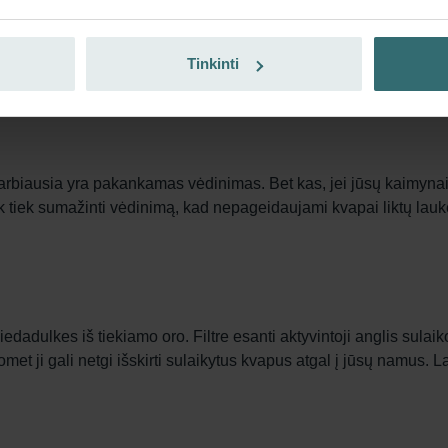
apo filtras – „ComfoWell Filterbox 520"
ina, kad galėtumėte mėgautis sveiku patalpų oru, o kaimyno 
Tinkinti
us, dulkes ir žiedadulkes tiekiamame ore.
svarbiausia yra pakankamas vėdinimas. Bet kas, jei jūsų kaimyna
 tiek sumažinti vėdinimą, kad nepageidaujami kvapai liktų lauke.
 žiedadulkes iš tiekiamo oro. Filtre esanti aktyvintoji anglis s
t ji gali netgi išskirti sulaikytus kvapus atgal į jūsų namus. Laik