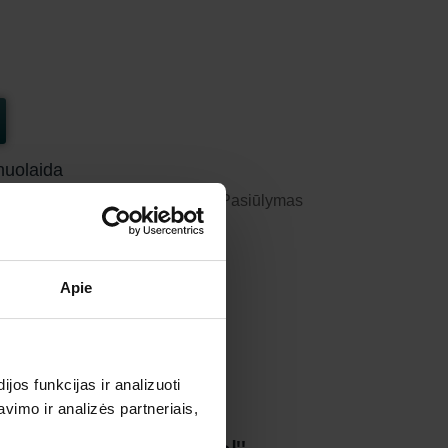
nuolaida
e automatiškai bei periodiškai! (Pasiūlymas
s)
Apie
os funkcijas ir analizuoti
imo ir analizės partneriais,