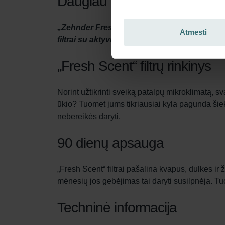
Daugiau apie mūsų Šviežio kv
„Zehnder Fresh Scent“ filtrų rinkinys užtikr
Atmesti
filtrai su aktyvintąja anglimi sumažina kvap
„Fresh Scent“ filtrų rinkinys
Norint užtikrinti sveiką patalpų mikroklimatą, 
ūkio? Tuomet jums tikriausiai kyla pagunda šiek
nebereikės daryti.
90 dienų apsauga
„Fresh Scent“ filtrai pašalina kvapus, dulkes ir
mėnesių jos gebėjimas tai daryti susilpnėja. Tuome
Techninė informacija