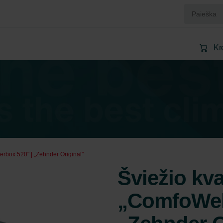
Kr
terbox 520" | „Zehnder Original"
Šviežio kva
„ComfoWell