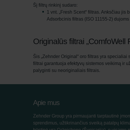
Šį filtrų rinkinį sudaro:
1 vnt. „Fresh Scent“ filtras. Anksčiau 
Adsorbcinis filtras (ISO 11155-2) dujoms
Originalūs filtrai „ComfoWell 
Šis „Zehnder Original“ oro filtras yra specialiai
filtrai garantuoja efektyvų sistemos veikimą ir 
palyginti su neoriginaliais filtrais.
Apie mus
Zehnder Group yra pirmaujanti tarptautinė įmon
sprendimus, užtikrinančius sveiką patalpų klim
būstinė yra Gränichene (Šveicarija), o visame 