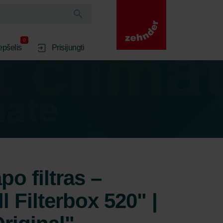
0
epšelis
Prisijungti
po filtras –
 Filterbox 520" |