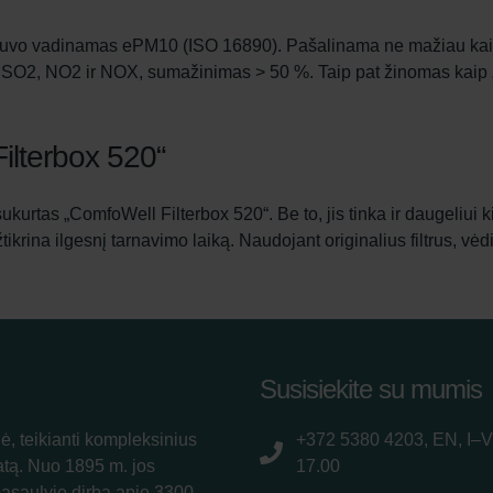
jis buvo vadinamas ePM10 (ISO 16890). Pašalinama ne mažiau kaip
 SO2, NO2 ir NOX, sumažinimas > 50 %. Taip pat žinomas kaip „ak
Filterbox 520“
 sukurtas „ComfoWell Filterbox 520“. Be to, jis tinka ir daugeliui
užtikrina ilgesnį tarnavimo laiką. Naudojant originalius filtrus, 
Susisiekite su mumis
ė, teikianti kompleksinius
+372 5380 4203, EN, I–V
atą. Nuo 1895 m. jos
17.00
pasaulyje dirba apie 3300